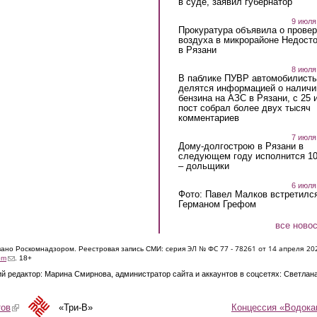
в суде, заявил губернатор
9 июля
Прокуратура объявила о провер
воздуха в микрорайоне Недост
в Рязани
8 июля
В паблике ПУВР автомобилист
делятся информацией о наличи
бензина на АЗС в Рязани, с 25 
пост собрал более двух тысяч
комментариев
7 июля
Дому-долгострою в Рязани в
следующем году исполнится 10
– дольщики
6 июля
Фото: Павел Малков встретился
Германом Грефом
все ново
ЭЛ № ФС 77 - 7826
1 от 14 апреля 20
овано Роскомнадзором. Реестровая запись СМИ: серия
(link sends e-mail)
om
. 18+
й редактор: Марина Смирнова, администратор сайта и аккаунтов в соцсетях: Светлан
Концессия «Водока
тов
(link is external)
«Три-В»