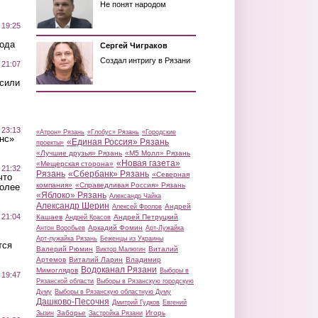
Не понят народом
 19:25
вода
Сергей Чиграков
Создал интригу в Рязани
 21:07
осили
 23:13
«Атрон» Рязань
«Глобус» Рязань
«Городские
нс»
«Единая Россия» Рязань
проекты»
«Лучшие друзья» Рязань
«М5 Молл» Рязань
«Новая газета»
«Мещерская сторона»
 21:32
Рязань
«Сбербанк» Рязань
«Северная
что
компания»
«Справедливая Россия» Рязань
более
«Яблоко» Рязань
Александр Чайка
Александр Шерин
Андрей
Алексей Фролов
 21:04
Кашаев
Андрей Петруцкий
Андрей Красов
Аркадий Фомин
Антон Воробьев
Арт-Лужайка
Арт-лужайка Рязань
Беженцы из Украины
тся
Валерий Рюмин
Виталий
Виктор Малюгин
Артемов
Виталий Ларин
Владимир
Водоканал Рязани
Мимоглядов
Выборы в
 19:47
Рязанской области
Выборы в Рязанскую городскую
Думу
Выборы в Рязанскую областную Думу
Дашково-Песочня
Дмитрий Гудков
Евгений
Заборье
Игорь
Зызин
Застройка Рязани