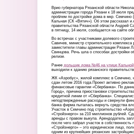
Врио губернатора Рязанской области Никол
администрации города Рязани к 18 июля пр
проблем по достройке дома в мкр. Семчино 
Кальная (СК «Вятич»). Об этом рассказал и
правительства Рязанской области Андрей С
в пятницу, 14 июля, сообщается на сайте об
Во встречах с участниками долевого строит
Савичев, министр строительного комплекса
заместители главы администрации Рязани Л
Свинцова. Речь шла о способах достройки об
релизе.
Ранее
дольщик дома №46 на улице Кальной
выходили к зданию рязанского правительств
ЖК «Аэробус», жилой комплекс в Семчино, 
сдан летом 2016 года.Проект активно рекла
финансовые гарантии «Сбербанка». По дан
Город», причина приостановки строительств
кредитной линии от «Сбербанка». Специали
неподтвержденные расходы и свернули фина
банка фирма пыталась вернуть средства вл
Участок в Семчино под строительство «Аэр
«Стройэнерго» за 210 миллионов рублей. Сд
аренды с правом выкупа. Арендодатель зап
после чего забрал участок в собственность 
«Стройэнерго» – это юридическое лицо, по
одним из крупнейших рязанских застройщико