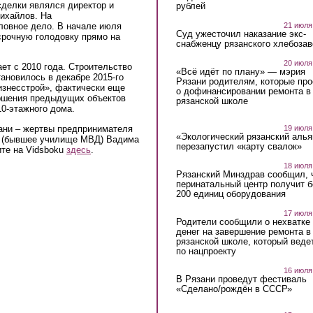
делки являлся директор и
рублей
ихайлов. На
21 июля
ловное дело. В начале июля
Суд ужесточил наказание экс-
рочную голодовку прямо на
снабженцу рязанского хлебоза
20 июля
ет с 2010 года. Строительство
«Всё идёт по плану» — мэрия
ановилось в декабре 2015-го
Рязани родителям, которые пр
изнесстрой», фактически еще
о дофинансировании ремонта в
ершения предыдущих объектов
рязанской школе
10-этажного дома.
19 июля
ани – жертвы предпринимателя
«Экологический рязанский алья
Н (бывшее училище МВД) Вадима
перезапустил «карту свалок»
ите на
Vidsboku
здесь
.
18 июля
Рязанский Минздрав сообщил, 
перинатальный центр получит 
200 единиц оборудования
17 июля
Родители сообщили о нехватке
денег на завершение ремонта в
рязанской школе, который веде
по нацпроекту
16 июля
В Рязани проведут фестиваль
«Сделано/рождён в СССР»