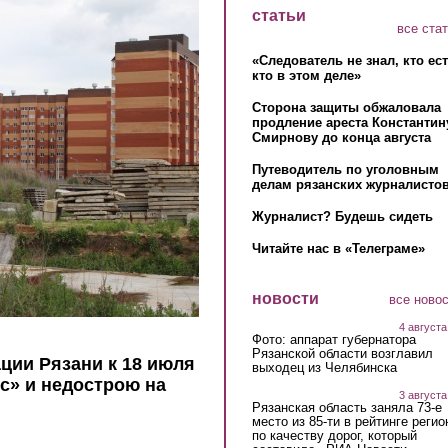
статьи
все ста
«Следователь не знал, кто ес
кто в этом деле»
Сторона защиты обжаловала
продление ареста Константин
Смирнову до конца августа
Путеводитель по уголовным
делам рязанских журналистов
Журналист? Будешь сидеть
Читайте нас в «Телеграме»
новости
все ново
4 августа
Фото: аппарат губернатора
Рязанской области возглавил
ции Рязани к 18 июля
выходец из Челябинска
с» и недострою на
3 августа
Рязанская область заняла 73-е
место из 85-ти в рейтинге регио
по качеству дорог, который