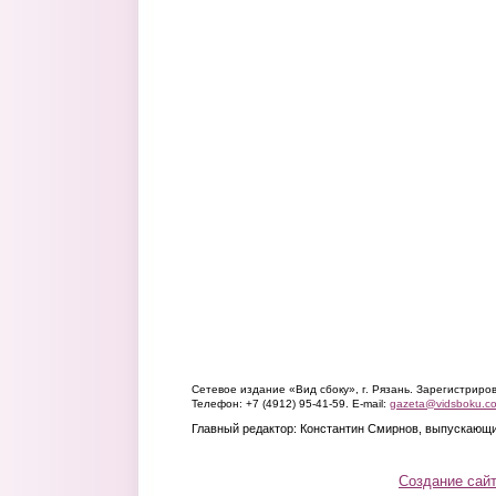
Сетевое издание «Вид сбоку», г. Рязань. Зарегистрир
Телефон: +7 (4912) 95-41-59. E-mail:
gazeta@vidsboku.c
Главный редактор: Константин Смирнов, выпускающи
Создание сай