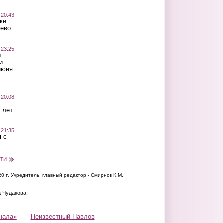
 20:43
ке
оево
 23:25
ы
и
июня
 20:08
 лет
 21:35
 с
сти
20 г.
Учредитель, главный редактор - Смирнов К.М.
а Чудакова.
нала»
Неизвестный Павлов