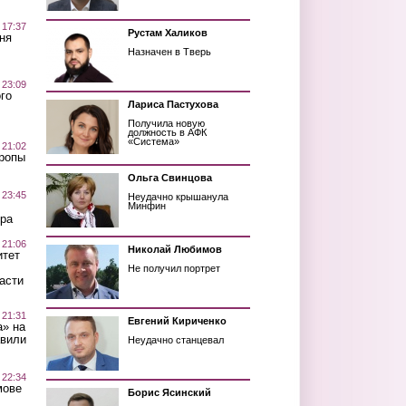
 17:37
Рустам Халиков
ня
Назначен в Тверь
 23:09
го
Лариса Пастухова
Получила новую
должность в АФК
«Система»
 21:02
Тропы
Ольга Свинцова
 23:45
Неудачно крышанула
Минфин
ра
 21:06
Николай Любимов
итет
Не получил портрет
асти
 21:31
Евгений Кириченко
а» на
авили
Неудачно станцевал
 22:34
мове
Борис Ясинский