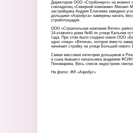
Директором ООО «Стройэнерго» на момент с
совладелец «Северной компании» Михаил М
застройщика Андрея Елисеева заведено уго
дольщики «Аэробуса» намерены начать бесс
стройплощадке.
ООО «Строительная компания Вятич» работа
14-этажного дома №46 по улице Кальная ост
года. При этом было создано новое ООО «Б
одно «лицо» «Вятича», которое вместо зав
начинает стройку на улице Большой нового 
Самая массовая категория дольщиков в Ряз
и сына бывшего начальника академии ФСИ
Пономарева. Весь список недостроев смотр
На фото: ЖК «Аэробус»