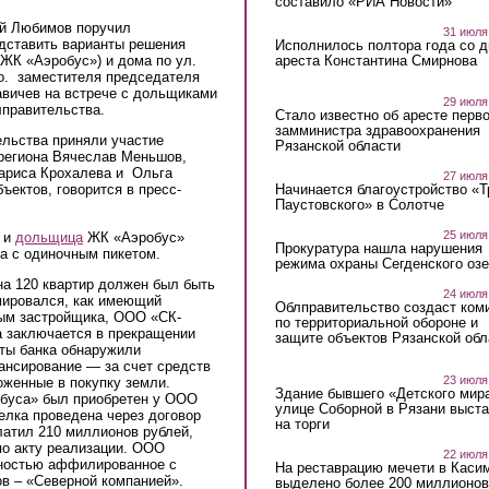
составило «РИА Новости»
ай Любимов поручил
31 июля
едставить варианты решения
Исполнилось полтора года со д
ареста Константина Смирнова
(ЖК «Аэробус») и дома по ул.
.о. заместителя председателя
авичев на встрече с дольщиками
29 июля
лправительства.
Стало известно об аресте перво
замминистра здравоохранения
ельства приняли участие
Рязанской области
 региона Вячеслав Меньшов,
ариса Крохалева и Ольга
27 июля
Начинается благоустройство «
ъектов, говорится в пресс-
Паустовского» в Солотче
25 июля
и
дольщица
ЖК «Аэробус»
Прокуратура нашла нарушения
а с одиночным пикетом.
режима охраны Сегденского озе
на 120 квартир должен был быть
24 июля
мировался, как имеющий
Облправительство создаст ком
ным застройщика, ООО «СК-
по территориальной обороне и
а заключается в прекращении
защите объектов Рязанской обл
сты банка обнаружили
нсирование — за счет средств
23 июля
оженные в покупку земли.
Здание бывшего «Детского мир
обуса» был приобретен у ООО
улице Соборной в Рязани выст
елка проведена через договор
на торги
латил 210 миллионов рублей,
по акту реализации. ООО
22 июля
лностью аффилированное с
На реставрацию мечети в Каси
в – «Северной компанией».
выделено более 200 миллионов