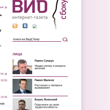
тьи
ть
у
.
лица
Павел Супрун
Увидел логику в вопросе
жителей
сти
Павел Малков
 18:59
Рассказал о «вопросе
выживания»
 19:36
Борис Ясинский
нов
Поручился за свою
трудоспособность