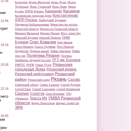
 21:36
Кочетков
Игорь Морозов
Игорь
Игорь Путин
Трубицын
Игорь Туровский
Игорь Яшин
Ирина
Касимов
Канищево
КПРФ Рязань
Кусова
нег
Константиново
Касимовская городская Дума
ЛДПР Рязань
Лыбедский бульвар
 22:06
Людмила Кибальникова
Министерство печати
трит
Рязанской области
Минлесхоз Рязанской области
Михаил Малахов
Михаил Пронин
Мост через Оку
Олег
Николай Булаев
Николай Пилюгин
Олег Ковалев
Булеков
Олег Шишов
 19:15
Ольга Чуляева
Ольга Мишина
Петр Пыленок
Подбелка
Поджоги машин
Пойма Павловки
Пойма
ин
Политика Рязани
Поляны
трех рек
РГУ им. Есенина
Праймериз «Единой России»
Рязанская
 23:35
РМПТС
РНПК
Роман Путин
городская Дума
Рязанский кремль
ы
Рязанский
Рязанский нефтезавод
Рязань
район
Сасово
Рязанский цирк
Северный обход
Семен Сазонов
Сергей Дудукин
 22:16
Сергей Ежов
Сергей Сальников
Сергей Филимонов
Скопин
Солотча
Спас-Клепики
ТРЦ
тнего
УМВД Рязанской
Трасса М5
«Премьер»
м
области
Шаукат Ахметов
Федор Провоторов
ЭРА
 20:55
ния
трен