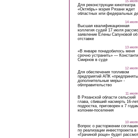
15 июля
Для реконструкции кинотеатра
«Октябрь» мэрия Рязани ждет
областных или федеральных де
14 июля
Высшая квалификационная
коллегия судей 17 июля рассмо
заявление Елены Сапуновой об
отставке
13 июля
«В январе понадобилось меня
срочно устранить» — Констант
Смирнов в суде
12 июля
Для обеспечения топливом
предприятий АПК «предпринят
дополнительные меры» -
облправительство
11 июля
В Рязанской области сельский
глава, сбивший насмерть 16-ле
подростка, приговорен к 7 года
колонии-поселения
10 июля
Вопрос о расторжении соглаше
по реализации инвестпроекта в
«Грачиной роще» будет рассмо