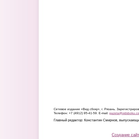
Сетевое издание «Вид сбоку», г. Рязань. Зарегистрир
Телефон: +7 (4912) 95-41-59. E-mail:
gazeta@vidsboku.c
Главный редактор: Константин Смирнов, выпускающи
Создание сай