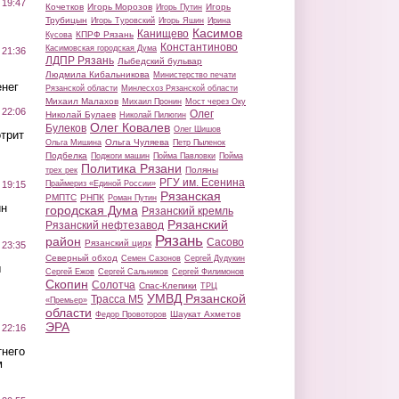
 19:47
Кочетков
Игорь Морозов
Игорь
Игорь Путин
Трубицын
Игорь Туровский
Игорь Яшин
Ирина
Касимов
Канищево
КПРФ Рязань
Кусова
Константиново
Касимовская городская Дума
 21:36
ЛДПР Рязань
Лыбедский бульвар
Людмила Кибальникова
Министерство печати
нег
Рязанской области
Минлесхоз Рязанской области
Михаил Малахов
Михаил Пронин
Мост через Оку
 22:06
Олег
Николай Булаев
Николай Пилюгин
Олег Ковалев
Булеков
Олег Шишов
трит
Ольга Чуляева
Ольга Мишина
Петр Пыленок
Подбелка
Поджоги машин
Пойма Павловки
Пойма
Политика Рязани
Поляны
трех рек
РГУ им. Есенина
Праймериз «Единой России»
 19:15
Рязанская
РМПТС
РНПК
Роман Путин
ин
городская Дума
Рязанский кремль
Рязанский
Рязанский нефтезавод
Рязань
район
Сасово
Рязанский цирк
 23:35
Северный обход
Семен Сазонов
Сергей Дудукин
ы
Сергей Ежов
Сергей Сальников
Сергей Филимонов
Скопин
Солотча
Спас-Клепики
ТРЦ
УМВД Рязанской
Трасса М5
«Премьер»
области
Шаукат Ахметов
Федор Провоторов
ЭРА
 22:16
тнего
м