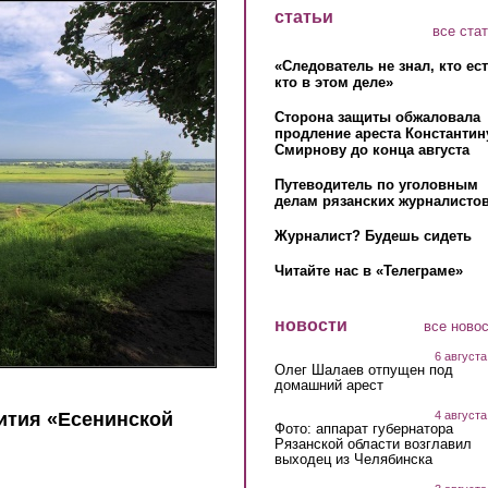
статьи
все ста
«Следователь не знал, кто ес
кто в этом деле»
Сторона защиты обжаловала
продление ареста Константин
Смирнову до конца августа
Путеводитель по уголовным
делам рязанских журналистов
Журналист? Будешь сидеть
Читайте нас в «Телеграме»
новости
все ново
6 августа
Олег Шалаев отпущен под
домашний арест
4 августа
ития «Есенинской
Фото: аппарат губернатора
Рязанской области возглавил
выходец из Челябинска