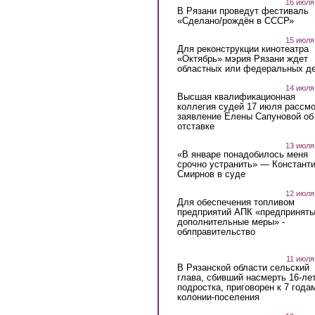
16 июля
В Рязани проведут фестиваль
«Сделано/рождён в СССР»
15 июля
Для реконструкции кинотеатра
«Октябрь» мэрия Рязани ждет
областных или федеральных де
14 июля
Высшая квалификационная
коллегия судей 17 июля рассмо
заявление Елены Сапуновой об
отставке
13 июля
«В январе понадобилось меня
срочно устранить» — Констант
Смирнов в суде
12 июля
Для обеспечения топливом
предприятий АПК «предпринят
дополнительные меры» -
облправительство
11 июля
В Рязанской области сельский
глава, сбивший насмерть 16-ле
подростка, приговорен к 7 года
колонии-поселения