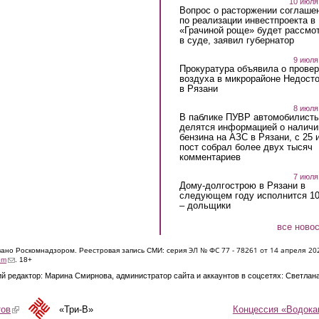
10 июля
Вопрос о расторжении соглаше
по реализации инвестпроекта в
«Грачиной роще» будет рассмо
в суде, заявил губернатор
9 июля
Прокуратура объявила о провер
воздуха в микрорайоне Недост
в Рязани
8 июля
В паблике ПУВР автомобилист
делятся информацией о наличи
бензина на АЗС в Рязани, с 25 
пост собрал более двух тысяч
комментариев
7 июля
Дому-долгострою в Рязани в
следующем году исполнится 10
– дольщики
все ново
ЭЛ № ФС 77 - 7826
1 от 14 апреля 20
овано Роскомнадзором. Реестровая запись СМИ: серия
(link sends e-mail)
om
. 18+
й редактор: Марина Смирнова, администратор сайта и аккаунтов в соцсетях: Светлан
Концессия «Водока
тов
(link is external)
«Три-В»