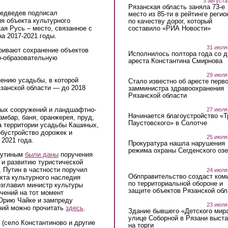
3 августа
Рязанская область заняла 73-е
едведев подписал
место из 85-ти в рейтинге регио
я объекта культурного
по качеству дорог, который
составило «РИА Новости»
я Русь – место, связанное с
а 2017-2021 годы.
31 июля
ривают сохранение объектов
Исполнилось полтора года со д
о-образовательную
ареста Константина Смирнова
29 июля
ению усадьбы, в которой
Стало известно об аресте перво
занской области — до 2018
замминистра здравоохранения
Рязанской области
ных сооружений и ландшафтно-
27 июля
Начинается благоустройство «
амбар, баня, оранжерея, пруд,
Паустовского» в Солотче
а территории усадьбы Кашиных,
обустройство дорожек и
25 июля
2021 года.
Прокуратура нашла нарушения
режима охраны Сегденского озе
Путиным
были даны
поручения
 и развитию туристической
 Путин в частности поручил
24 июля
Облправительство создаст ком
кта культурного наследия
по территориальной обороне и
озглавил министр культуры
защите объектов Рязанской обл
чений на тот момент
 Юрию Чайке и зампреду
23 июля
ений можно прочитать
здесь
.
Здание бывшего «Детского мир
улице Соборной в Рязани выст
(село Константиново и другие
на торги