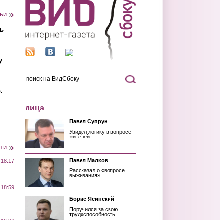
тьи
ть
у
.
лица
Павел Супрун
Увидел логику в вопросе
жителей
сти
Павел Малков
 18:17
Рассказал о «вопросе
выживания»
 18:59
Борис Ясинский
Поручился за свою
трудоспособность