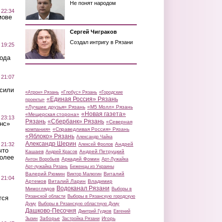
Не понят народом
 22:34
мове
Сергей Чиграков
Создал интригу в Рязани
 19:25
вода
 21:07
осили
«Атрон» Рязань
«Глобус» Рязань
«Городские
«Единая Россия» Рязань
проекты»
«Лучшие друзья» Рязань
«М5 Молл» Рязань
«Новая газета»
«Мещерская сторона»
 23:13
Рязань
«Сбербанк» Рязань
«Северная
нс»
компания»
«Справедливая Россия» Рязань
«Яблоко» Рязань
Александр Чайка
Александр Шерин
 21:32
Андрей
Алексей Фролов
что
Кашаев
Андрей Петруцкий
Андрей Красов
более
Аркадий Фомин
Антон Воробьев
Арт-Лужайка
Арт-лужайка Рязань
Беженцы из Украины
Валерий Рюмин
Виталий
Виктор Малюгин
 21:04
Артемов
Виталий Ларин
Владимир
Водоканал Рязани
Мимоглядов
Выборы в
Рязанской области
Выборы в Рязанскую городскую
тся
Думу
Выборы в Рязанскую областную Думу
Дашково-Песочня
Дмитрий Гудков
Евгений
Заборье
Игорь
Зызин
Застройка Рязани