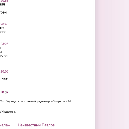
 20:55
ния
трен
 20:43
ке
оево
 23:25
ы
и
июня
 20:08
 лет
сти
20 г.
Учредитель, главный редактор - Смирнов К.М.
а Чудакова.
нала»
Неизвестный Павлов