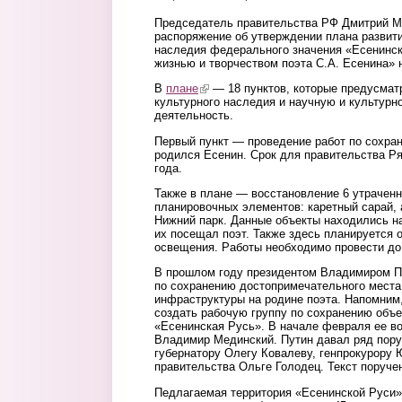
Председатель
п
равительства РФ Дмитрий М
р
аспоряжение об утверждении плана развити
наследия федерального значения «Есенинска
жизнью и творчеством поэта С.А. Есенина» н
В
плане
(link is external)
— 18 пунктов, которые предусмат
культурного наследия и научную и культурн
деятельность.
Первый пункт — проведение работ по сохран
родился Есенин. Срок для правительства Ря
года.
Также в плане — восстановление 6 утрачен
планировочных элементов: каретный сарай, 
Нижний парк. Данные объекты находились н
их посещал поэт. Также здесь планируется 
освещения. Работы необходимо провести до 
В прошлом году президентом Владимиром 
по сохранению достопримечательного места
инфраструктуры на родине поэта.
Напомним,
создать рабочую группу по сохранению объе
«Есенинская Русь». В начале февраля ее в
Владимир Мединский. Путин давал ряд пору
губернатору Олегу Ковалеву, генпрокурору
правительства Ольге Голодец. Текст поруч
Педлагаемая территория «Есенинской Руси» 