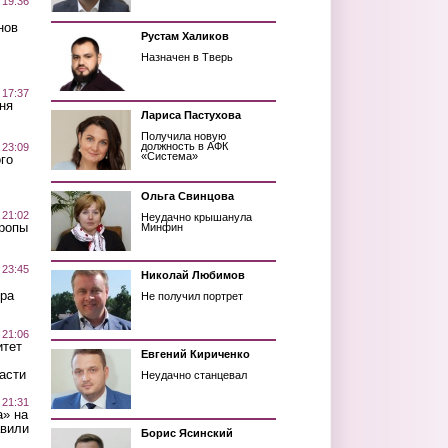
 19:36
нов
Рустам Халиков
Назначен в Тверь
 17:37
ня
Лариса Пастухова
Получила новую
должность в АФК
 23:09
«Система»
го
Ольга Свинцова
 21:02
Неудачно крышанула
Тропы
Минфин
 23:45
Николай Любимов
ра
Не получил портрет
 21:06
итет
Евгений Кириченко
асти
Неудачно станцевал
 21:31
а» на
авили
Борис Ясинский