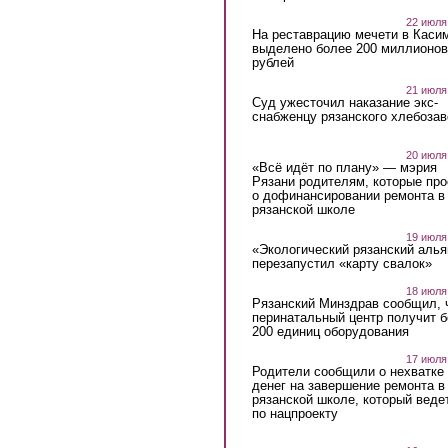
22 июля
На реставрацию мечети в Каси
выделено более 200 миллионов
рублей
21 июля
Суд ужесточил наказание экс-
снабженцу рязанского хлебоза
20 июля
«Всё идёт по плану» — мэрия
Рязани родителям, которые пр
о дофинансировании ремонта в
рязанской школе
19 июля
«Экологический рязанский алья
перезапустил «карту свалок»
18 июля
Рязанский Минздрав сообщил, 
перинатальный центр получит 
200 единиц оборудования
17 июля
Родители сообщили о нехватке
денег на завершение ремонта в
рязанской школе, который веде
по нацпроекту