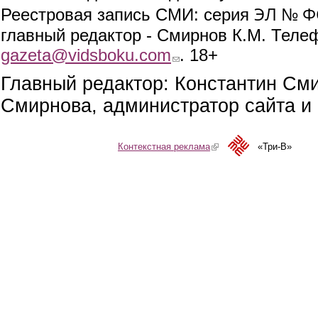
ЭЛ № ФС
Реестровая запись СМИ: серия
главный редактор - Смирнов К.М. Телефо
gazeta@vidsboku.com
(link sends e-mail)
. 18+
Главный редактор: Константин См
Смирнова, администратор сайта и 
Контекстная реклама
(link is external)
«Три-В»