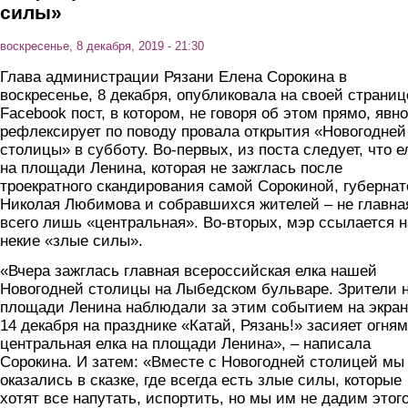
силы»
воскресенье, 8 декабря, 2019 - 21:30
Глава администрации Рязани Елена Сорокина в
воскресенье, 8 декабря, опубликовала на своей страниц
Facebook пост, в котором, не говоря об этом прямо, явно
рефлексирует по поводу провала открытия «Новогодней
столицы» в субботу. Во-первых, из поста следует, что е
на площади Ленина, которая не зажглась после
троекратного скандирования самой Сорокиной, губернат
Николая Любимова и собравшихся жителей – не главная
всего лишь «центральная». Во-вторых, мэр ссылается н
некие «злые силы».
«Вчера зажглась главная всероссийская елка нашей
Новогодней столицы на Лыбедском бульваре. Зрители 
площади Ленина наблюдали за этим событием на экран
14 декабря на празднике «Катай, Рязань!» засияет огня
центральная елка на площади Ленина», – написала
Сорокина. И затем: «Вместе с Новогодней столицей мы
оказались в сказке, где всегда есть злые силы, которые
хотят все напутать, испортить, но мы им не дадим этог