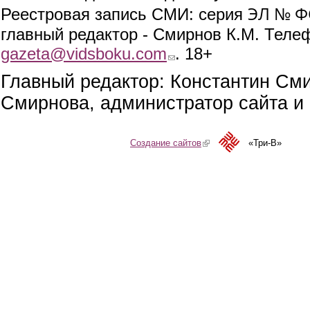
ЭЛ № ФС
Реестровая запись СМИ: серия
главный редактор - Смирнов К.М. Телефо
gazeta@vidsboku.com
(link sends e-mail)
. 18+
Главный редактор: Константин См
Смирнова, администратор сайта и 
Создание сайтов
(link is external)
«Три-В»