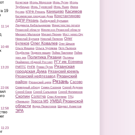
от
Кочетков
Игорь Морозов
Игорь
Игорь Путин
Трубицын
Игорь Туровский
Игорь Яшин
Ирина
а 19
Касимов
Канищево
КПРФ Рязань
Кусова
н
Константиново
Касимовская городская Дума
ЛДПР Рязань
Лыбедский бульвар
Людмила Кибальникова
Министерство печати
 11:14
Рязанской области
Минлесхоз Рязанской области
д
Михаил Малахов
Михаил Пронин
Мост через Оку
Олег
Николай Булаев
Николай Пилюгин
Олег Ковалев
Булеков
Олег Шишов
 10:48
Ольга Чуляева
Ольга Мишина
Петр Пыленок
х
Подбелка
Поджоги машин
Пойма Павловки
Пойма
Политика Рязани
Поляны
трех рек
РГУ им. Есенина
Праймериз «Единой России»
Рязанская
РМПТС
РНПК
Роман Путин
 13:20
городская Дума
Рязанский кремль
Рязанский
Рязанский нефтезавод
Рязань
район
Сасово
Рязанский цирк
Северный обход
Семен Сазонов
Сергей Дудукин
 22:06
вил
Сергей Ежов
Сергей Сальников
Сергей Филимонов
ого
Скопин
Солотча
Спас-Клепики
ТРЦ
УМВД Рязанской
Трасса М5
«Премьер»
области
Шаукат Ахметов
Федор Провоторов
 12:58
ЭРА
ство
ег
 11:23
от