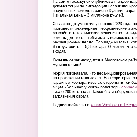
На сайте госзакупок опубликован тендер на 
документации по ликвидации несанкциониров
нарушенных земель в районе Кузьмин овраг
Начальная цена – 3 миллиона рублей.
Согласно документам, до конца 2023 года п
произвести инженерные, геодезические и эк
разработать технические решения по ликвид
земель для того, чтобы иметь возможность 
рекреационных целях. Площадь участка, ко
благоустроить, – 5,3 гектара. Отметим, что 
входят.
Кузьмин овраг находится в Московском райо
муниципальной.
Мэрия признавала, что несанкционированная
на протяжении многих лет. На территорию ов
гаражных кооперативов со стороны пятой баз
акции «Большая уборка» волонтеры
собрали
числе 200 кг стекла. Также были оборудова
загрязнения оврага.
Подписывайтесь на
канал Vidsboku в Telegr