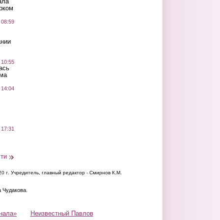
ала
рком
 08:59
ании
 10:55
ась
ма
 14:04
 17:31
сти
20 г.
Учредитель, главный редактор - Смирнов К.М.
а Чудакова.
нала»
Неизвестный Павлов