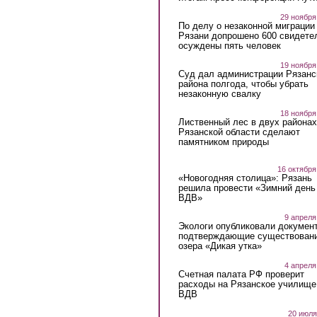
29 ноября
По делу о незаконной миграции
Рязани допрошено 600 свидете
осуждены пять человек
19 ноября
Суд дал администрации Рязанс
района полгода, чтобы убрать
незаконную свалку
18 ноября
Лиственный лес в двух районах
Рязанской области сделают
памятником природы
16 октября
«Новогодняя столица»: Рязань
решила провести «Зимний день
ВДВ»
9 апреля
Экологи опубликовали докумен
подтверждающие существован
озера «Дикая утка»
4 апреля
Счетная палата РФ проверит
расходы на Рязанское училище
ВДВ
20 июля