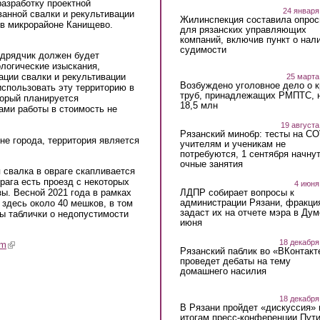
разработку проектной
24 января
анной свалки и рекультивации
Жилинспекция составила опрос
 в микрорайоне Канищево.
для рязанских управляющих
компаний, включив пункт о нал
судимости
одрядчик должен будет
ологические изыскания,
ации свалки и рекультивации
25 марта
Возбуждено уголовное дело о 
использовать эту территорию в
труб, принадлежащих РМПТС, 
торый планируется
18,5 млн
сами работы в стоимость не
19 августа
Рязанский минобр: тесты на C
не города, территория является
учителям и ученикам не
потребуются, 1 сентября начну
очные занятия
 свалка в овраге скапливается
рага есть проезд с некоторых
4 июня
ы. Весной 2021 года в рамках
ЛДПР собирает вопросы к
администрации Рязани, фракци
здесь около 40 мешков, в том
задаст их на отчете мэра в Дум
ны таблички о недопустимости
июня
18 декабря
am
(link is external)
Рязанский паблик во «ВКонтакт
проведет дебаты на тему
домашнего насилия
18 декабря
В Рязани пройдет «дискуссия» 
итогам пресс-конференции Пут