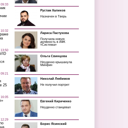
 09:33
ник
Рустам Халиков
ичии
Назначен в Тверь
 10:32
Лариса Пастухова
краже
на
Получила новую
должность в АФК
«Система»
 13:50
OVID
Ольга Свинцова
тся
Неудачно крышанула
Минфин
 09:21
Николай Любимов
я
е 25
Не получил портрет
 16:05
е»
Евгений Кириченко
Неудачно станцевал
 12:29
по
Борис Ясинский
ина