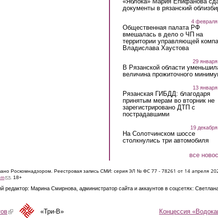
«Яблока» Мария Епифанова сд
документы в рязанский облизби
4 февраля
Общественная палата РФ
вмешалась в дело о ЧП на
территории управляющей комп
Владислава Хаустова
29 января
В Рязанской области уменьшил
величина прожиточного миниму
13 января
Рязанская ГИБДД: благодаря
принятым мерам во вторник не
зарегистрировано ДТП с
пострадавшими
19 декабря
На Солотчинском шоссе
столкнулись три автомобиля
все ново
ЭЛ № ФС 77 - 7826
1 от 14 апреля 20
овано Роскомнадзором. Реестровая запись СМИ: серия
(link sends e-mail)
om
. 18+
й редактор: Марина Смирнова, администратор сайта и аккаунтов в соцсетях: Светлан
Концессия «Водока
тов
(link is external)
«Три-В»