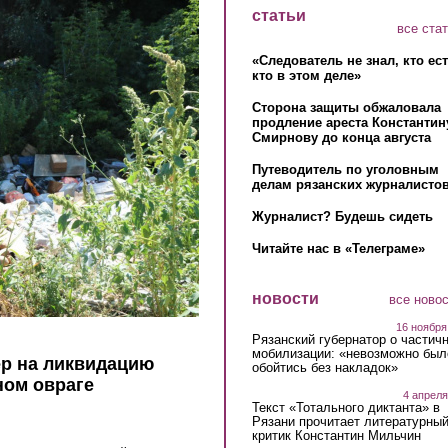
статьи
все ста
«Следователь не знал, кто ес
кто в этом деле»
Сторона защиты обжаловала
продление ареста Константин
Смирнову до конца августа
Путеводитель по уголовным
делам рязанских журналистов
Журналист? Будешь сидеть
Читайте нас в «Телеграме»
новости
все ново
16 ноября
Рязанский губернатор о частич
мобилизации: «невозможно был
ер на ликвидацию
обойтись без накладок»
ном овраге
4 апреля
Текст «Тотального диктанта» в
Рязани прочитает литературны
критик Константин Мильчин