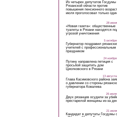
Из четырех депутатов Госдумы 
Рязанской области против
повышения пенсионного возраст
июля проголосовал только оди
28 июня
«Новая газета»: общественные
туалеты в Рязани находятся по
угрозой уничтожения
5 октября
Губернатор поздравил рязански
учителей с профессиональным
праздником
24 ноября
Путину направлена петиция с
просьбой защитить дом
Циолковского в Рязани
13 августа
Глава Касимовского района зая
о давлении со стороны рязанск
губернатора Ковалева
26 июля
Двух рязанцев осудили за убий
престарелой женщины из-за ден
21 июля
Кандидат в депутаты Госдумы 