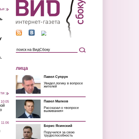
тьи
ть
у
.
лица
Павел Супрун
Увидел логику в вопросе
жителей
сти
Павел Малков
 10:05
ной
Рассказал о «вопросе
о
выживания»
 11:06
Борис Ясинский
й
Поручился за свою
трудоспособность