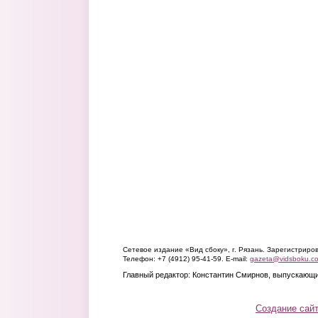
Сетевое издание «Вид сбоку», г. Рязань. Зарегистрир
Телефон: +7 (4912) 95-41-59. E-mail:
gazeta@vidsboku.c
Главный редактор: Константин Смирнов, выпускающи
Создание сай