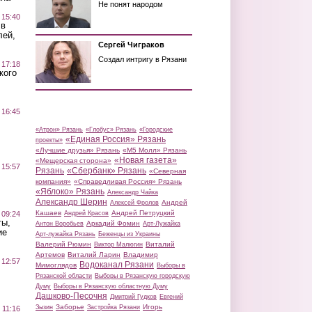
Не понят народом
 15:40
 в
лей,
Сергей Чиграков
Создал интригу в Рязани
 17:18
кого
 16:45
«Атрон» Рязань
«Глобус» Рязань
«Городские
«Единая Россия» Рязань
проекты»
«Лучшие друзья» Рязань
«М5 Молл» Рязань
«Новая газета»
«Мещерская сторона»
 15:57
Рязань
«Сбербанк» Рязань
«Северная
компания»
«Справедливая Россия» Рязань
«Яблоко» Рязань
Александр Чайка
Александр Шерин
Андрей
Алексей Фролов
Кашаев
Андрей Петруцкий
 09:24
Андрей Красов
ты,
Аркадий Фомин
Антон Воробьев
Арт-Лужайка
ие
Арт-лужайка Рязань
Беженцы из Украины
Валерий Рюмин
Виталий
Виктор Малюгин
Артемов
Виталий Ларин
Владимир
 12:57
Водоканал Рязани
Мимоглядов
Выборы в
Рязанской области
Выборы в Рязанскую городскую
Думу
Выборы в Рязанскую областную Думу
Дашково-Песочня
Дмитрий Гудков
Евгений
Заборье
Игорь
Зызин
Застройка Рязани
 11:16