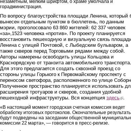
незаметным, мелким шрифтом, о храме умолчала и
горадминистрация.
По вопросу благоустройства площади Ленина, который
вынесен отдельным пунктом в бюллетень, по данным
мэрии, проголосовало 63 860 жителей: 62 337 человек
«за»,1523 человека «против». По проекту планируется
восстановить пешеходную и визуальную связь площад
Ленина с улицей Почтовой, с Лыбедским бульваром, а
также скверов перед Торговыми рядами между собой.
Авторы намерены освободить улицы Кольцова и
Краснорядскую от транзита автомобильного транспорта
Для этого предлагается создать сквозной проезд со
стороны улицы Горького к Первомайскому проспекту с
переносом светофора, расположенного по улице Соборн
Полученное пространство планируется использовать дл
расширения тротуаров и скверов, создания удобной
пешеходной инфраструктуры. Вся концепция
здесь
(link i
.
«В настоящий момент городская счетная комиссия ведет
обработку итоговых протоколов. Окончательные результат
будут подведены на заседании общественной муниципаль
комиссии 22 марта», — говорится в пресс-релизе.