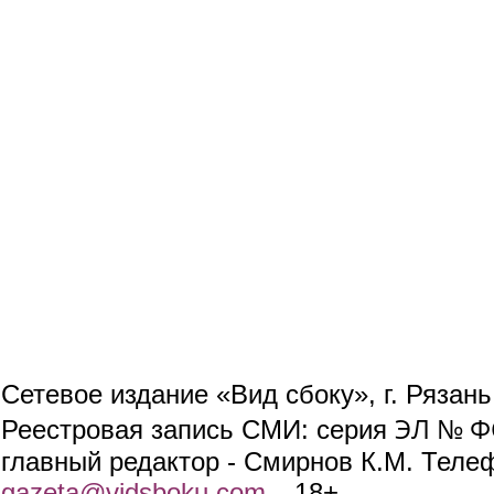
Сетевое издание «Вид сбоку», г. Рязан
ЭЛ № ФС
Реестровая запись СМИ: серия
главный редактор - Смирнов К.М. Телефо
gazeta@vidsboku.com
(link sends e-mail)
. 18+