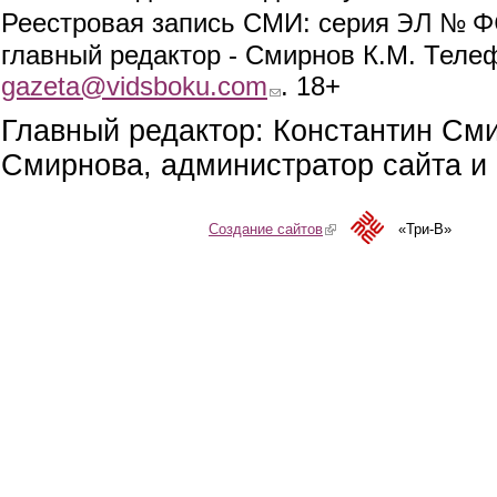
ЭЛ № ФС
Реестровая запись СМИ: серия
главный редактор - Смирнов К.М. Телефо
gazeta@vidsboku.com
(link sends e-mail)
. 18+
Главный редактор: Константин См
Смирнова, администратор сайта и 
Создание сайтов
(link is external)
«Три-В»