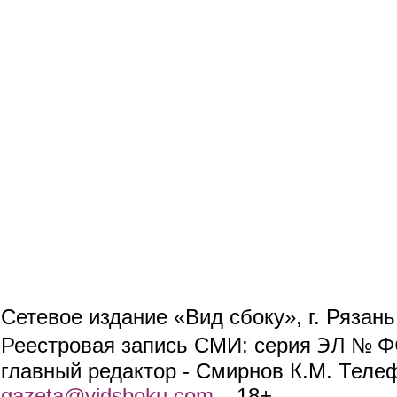
Сетевое издание «Вид сбоку», г. Рязан
ЭЛ № ФС
Реестровая запись СМИ: серия
главный редактор - Смирнов К.М. Телефо
gazeta@vidsboku.com
(link sends e-mail)
. 18+