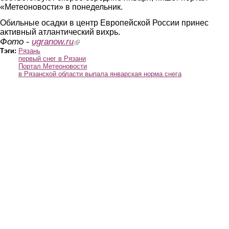
«Метеоновости» в понедельник.
Обильные осадки в центр Европейской России принес
активный атлантический вихрь.
Фото -
ugranow.ru
(link is external)
Тэги:
Рязань
первый снег в Рязани
Портал Метеоновости
в Рязанской области выпала январская норма снега