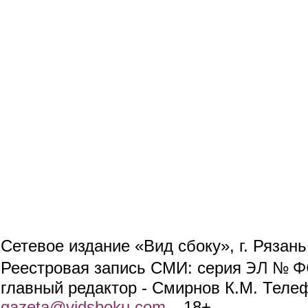
Сетевое издание «Вид сбоку», г. Рязан
ЭЛ № ФС
Реестровая запись СМИ: серия
главный редактор - Смирнов К.М. Телефо
gazeta@vidsboku.com
(link sends e-mail)
. 18+