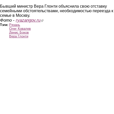
Бывший министр Вера Глонти объяснила свою отставку
семейными обстоятельствами, необходимостью переезда к
семье в Москву.
Фото -
ryazangov.ru
(link is external)
Тэги:
Рязань
Олег Ковалев
Денис Боков
Вера Глонти