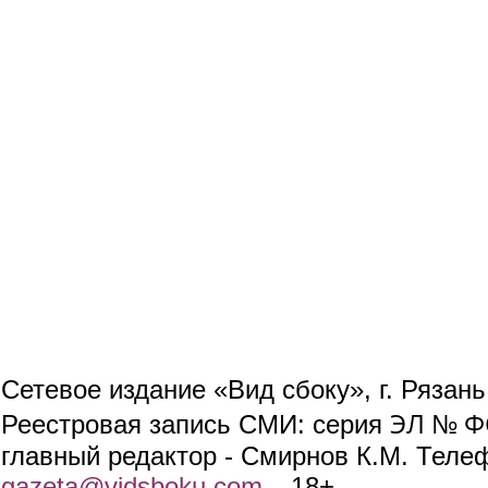
Сетевое издание «Вид сбоку», г. Рязан
ЭЛ № ФС
Реестровая запись СМИ: серия
главный редактор - Смирнов К.М. Телефо
gazeta@vidsboku.com
(link sends e-mail)
. 18+