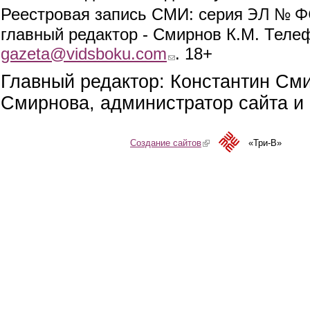
ЭЛ № ФС
Реестровая запись СМИ: серия
главный редактор - Смирнов К.М. Телефо
gazeta@vidsboku.com
(link sends e-mail)
. 18+
Главный редактор: Константин См
Смирнова, администратор сайта и 
Создание сайтов
(link is external)
«Три-В»