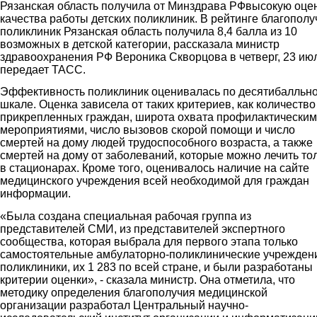
Рязанская область получила от Минздрава РФвысокую оце
качества работы детских поликлиник. В рейтинге благополу
поликлиник Рязанская область получила 8,4 балла из 10
возможных в детской категории, рассказала министр
здравоохранения РФ Вероника Скворцова в четверг, 23 ию
передает ТАСС.
Эффективность поликлиник оценивалась по десятибалльн
шкале. Оценка зависела от таких критериев, как количество
прикрепленных граждан, широта охвата профилактически
мероприятиями, число вызовов скорой помощи и число
смертей на дому людей трудоспособного возраста, а также
смертей на дому от заболеваний, которые можно лечить то
в стационарах. Кроме того, оценивалось наличие на сайте
медицинского учреждения всей необходимой для граждан
информации.
«Была создана специальная рабочая группа из
представителей СМИ, из представителей экспертного
сообщества, которая выбрала для первого этапа только
самостоятельные амбулаторно-поликлинические учрежден
поликлиники, их 1 283 по всей стране, и были разработаны
критерии оценки», - сказала министр. Она отметила, что
методику определения благополучия медицинской
организации разработал Центральный научно-