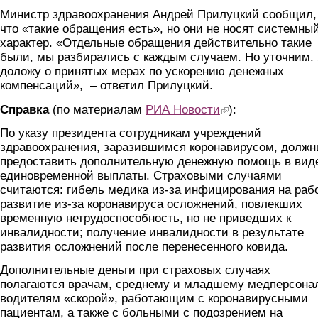
Министр здравоохранения Андрей Прилуцкий сообщил,
что «такие обращения есть», но они не носят системны
характер. «Отдельные обращения действительно такие
были, мы разбирались с каждым случаем. Но уточним.
доложу о принятых мерах по ускорению денежных
компенсаций», – ответил Прилуцкий.
Справка
(по материалам
РИА Новости
(link is external)
):
По указу президента сотрудникам учреждений
здравоохранения, заразившимся коронавирусом, долж
предоставить дополнительную денежную помощь в вид
единовременной выплаты. Страховыми случаями
считаются: гибель медика из-за инфицирования на раб
развитие из-за коронавируса осложнений, повлекших
временную нетрудоспособность, но не приведших к
инвалидности; получение инвалидности в результате
развития осложнений после перенесенного ковида.
Дополнительные деньги при страховых случаях
полагаются врачам, среднему и младшему медперсонал
водителям «скорой», работающим с коронавирусными
пациентам, а также с больными с подозрением на