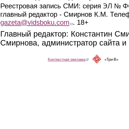
ЭЛ № ФС
Реестровая запись СМИ: серия
главный редактор - Смирнов К.М. Телефо
gazeta@vidsboku.com
(link sends e-mail)
. 18+
Главный редактор: Константин См
Смирнова, администратор сайта и 
Контекстная реклама
(link is external)
«Три-В»