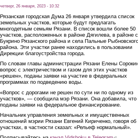
четверг, 26 января, 2023 - 10:32
Рязанская городская Дума 26 января утвердила список
земельных участков, которые будут предлагать
многодетным семьям Рязани. В список вошли более 50
участков, расположенных в районе Дягилева, в районе 
Букрино Рязанского района и села Пальные Рыбновског
района. Эти участки ранее находились в пользовании
Дирекции благоустройства города.
По словам главы администрации Рязани Елены Сороки
вопрос с электричеством и газом для этих участков
«решен», поданы заявки на участие в федеральных
программах по подведению воды.
«Вопрос с дорогами не решен по сути ни по одному из
участков», — сообщила мэр Рязани. Она добавила, что
поданы заявки на федеральное финансирование.
Начальник управления земельных и имущественных
отношений мэрии Рязани Евгений Кириченко, говоря об
участках, в частности сказал: «Рельеф нормальный».
Подписывайтесь на
канал Vidsboku в Telegram
(link is extern