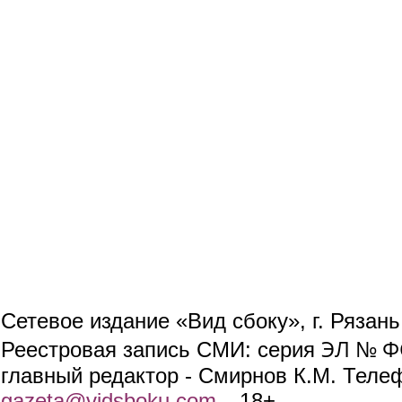
Сетевое издание «Вид сбоку», г. Рязан
ЭЛ № ФС
Реестровая запись СМИ: серия
главный редактор - Смирнов К.М. Телефо
gazeta@vidsboku.com
(link sends e-mail)
. 18+