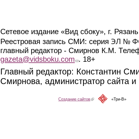
Сетевое издание «Вид сбоку», г. Рязан
ЭЛ № ФС
Реестровая запись СМИ: серия
главный редактор - Смирнов К.М. Телефо
gazeta@vidsboku.com
(link sends e-mail)
. 18+
Главный редактор: Константин См
Смирнова, администратор сайта и 
Создание сайтов
(link is external)
«Три-В»