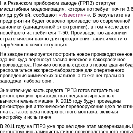
На Рязанском приборном заводе (ГРПЗ) стартует
масштабная модернизация, которая потребует почти 3,
млрд рублей, сообщают
«Известия»
(link is external)
. В результате на
предприятии будет освоено производство современной
авионики (авиационной электроники), в том числе для
новейшего истребителя Т-50. Производство авионики
стратегически важно для преодоления зависимости от
зарубежных комплектующих.
На заводе планируется построить новое производственное
здание, куда перенесут гальваническое и лакокрасочное
производства. Помимо основных цехов в новом здании буд
располагаться экспресс-лаборатория для оперативного
проведения химических анализов, а также центральная
заводская лаборатория.
Значительную часть средств ГРПЗ готов потратить на
реконструкцию производства специализированных
вычислительных машин. К 2015 году будут проведены
реконструкция и техническое перевооружение цеха печатн
плат, а также цеха поверхностного монтажа, включая
настройку и испытания.
В 2011 году на ГПРЗ уже прошёл один этап модернизации.
реконструкцию административно-производственного корпу