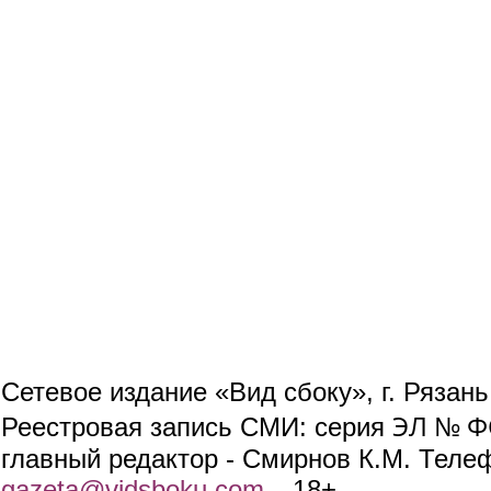
Сетевое издание «Вид сбоку», г. Рязан
ЭЛ № ФС
Реестровая запись СМИ: серия
главный редактор - Смирнов К.М. Телефо
gazeta@vidsboku.com
(link sends e-mail)
. 18+