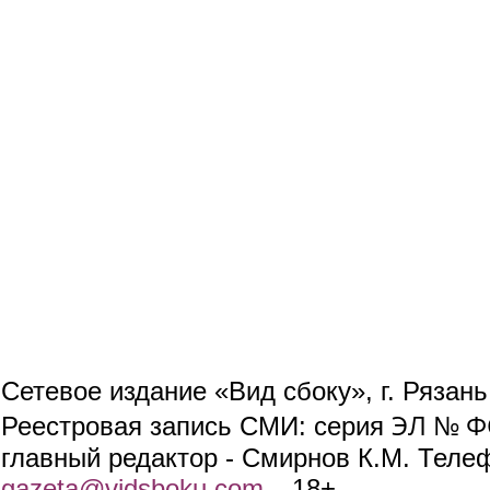
Сетевое издание «Вид сбоку», г. Рязан
ЭЛ № ФС
Реестровая запись СМИ: серия
главный редактор - Смирнов К.М. Телефо
gazeta@vidsboku.com
(link sends e-mail)
. 18+