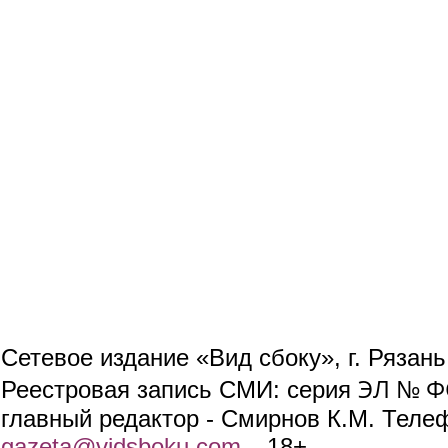
Сетевое издание «Вид сбоку», г. Рязан
ЭЛ № ФС
Реестровая запись СМИ: серия
главный редактор - Смирнов К.М. Телефо
gazeta@vidsboku.com
(link sends e-mail)
. 18+