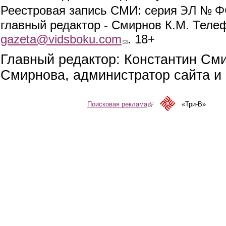
ЭЛ № ФС
Реестровая запись СМИ: серия
главный редактор - Смирнов К.М. Телефо
gazeta@vidsboku.com
(link sends e-mail)
. 18+
Главный редактор: Константин См
Смирнова, администратор сайта и 
Поисковая реклама
(link is external)
«Три-В»