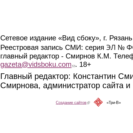
Сетевое издание «Вид сбоку», г. Рязан
ЭЛ № ФС
Реестровая запись СМИ: серия
главный редактор - Смирнов К.М. Телефо
gazeta@vidsboku.com
(link sends e-mail)
. 18+
Главный редактор: Константин См
Смирнова, администратор сайта и 
Создание сайтов
(link is external)
«Три-В»