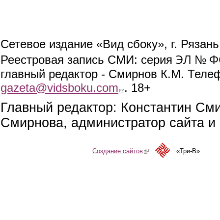
Сетевое издание «Вид сбоку», г. Рязан
ЭЛ № ФС
Реестровая запись СМИ: серия
главный редактор - Смирнов К.М. Телефо
gazeta@vidsboku.com
(link sends e-mail)
. 18+
Главный редактор: Константин См
Смирнова, администратор сайта и 
Создание сайтов
(link is external)
«Три-В»