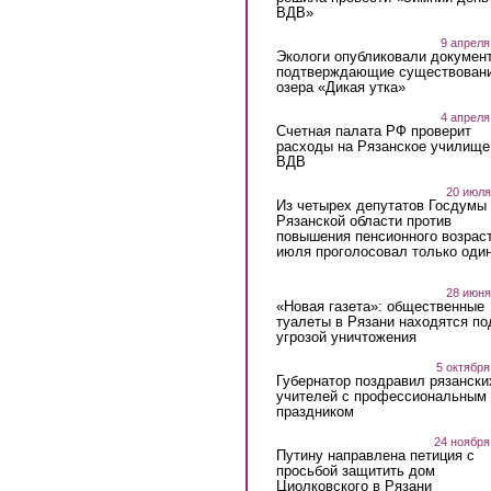
ВДВ»
9 апреля
Экологи опубликовали докумен
подтверждающие существован
озера «Дикая утка»
4 апреля
Счетная палата РФ проверит
расходы на Рязанское училище
ВДВ
20 июля
Из четырех депутатов Госдумы 
Рязанской области против
повышения пенсионного возраст
июля проголосовал только оди
28 июня
«Новая газета»: общественные
туалеты в Рязани находятся по
угрозой уничтожения
5 октября
Губернатор поздравил рязански
учителей с профессиональным
праздником
24 ноября
Путину направлена петиция с
просьбой защитить дом
Циолковского в Рязани