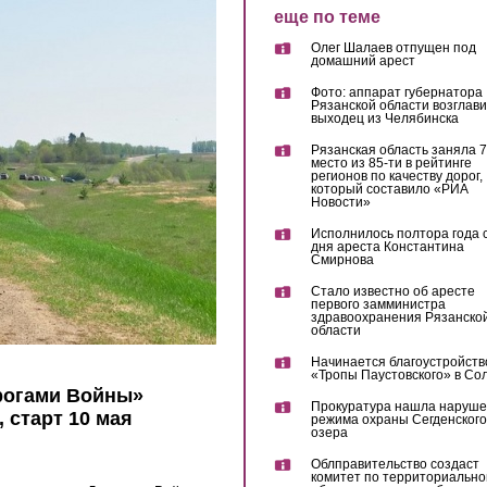
еще по теме
Олег Шалаев отпущен под
домашний арест
Фото: аппарат губернатора
Рязанской области возглав
выходец из Челябинска
Рязанская область заняла 7
место из 85-ти в рейтинге
регионов по качеству дорог,
который составило «РИА
Новости»
Исполнилось полтора года 
дня ареста Константина
Смирнова
Стало известно об аресте
первого замминистра
здравоохранения Рязанско
области
Начинается благоустройств
«Тропы Паустовского» в Со
рогами Войны»
Прокуратура нашла наруш
 старт 10 мая
режима охраны Сегденского
озера
Облправительство создаст
комитет по территориально