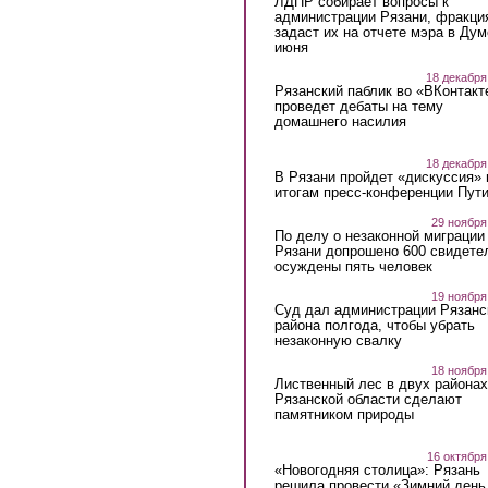
ЛДПР собирает вопросы к
администрации Рязани, фракци
задаст их на отчете мэра в Дум
июня
18 декабря
Рязанский паблик во «ВКонтакт
проведет дебаты на тему
домашнего насилия
18 декабря
В Рязани пройдет «дискуссия» 
итогам пресс-конференции Пут
29 ноября
По делу о незаконной миграции
Рязани допрошено 600 свидете
осуждены пять человек
19 ноября
Суд дал администрации Рязанс
района полгода, чтобы убрать
незаконную свалку
18 ноября
Лиственный лес в двух районах
Рязанской области сделают
памятником природы
16 октября
«Новогодняя столица»: Рязань
решила провести «Зимний день