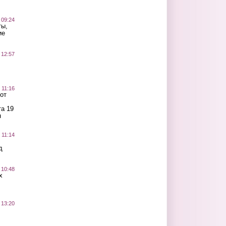
 09:24
ты,
ие
 12:57
 11:16
от
а 19
н
 11:14
д
 10:48
х
 13:20