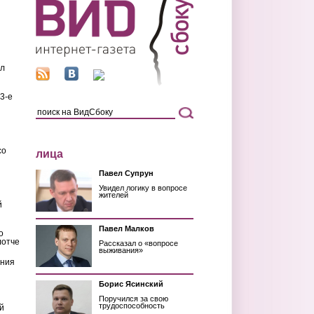
ил
3-е
со
лица
Павел Супрун
Увидел логику в вопросе
жителей
й
Павел Малков
о
лотче
Рассказал о «вопросе
выживания»
ения
Борис Ясинский
Поручился за свою
трудоспособность
й