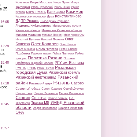
Кочетков
Игорь Морозов
Игорь
Игорь Путин
я
Трубицын
Игорь Туровский
Игорь Яшин
Ирина
е 25
Касимов
Канищево
КПРФ Рязань
Кусова
Константиново
Касимовская городская Дума
ЛДПР Рязань
Лыбедский бульвар
 16:05
е»
Людмила Кибальникова
Министерство печати
Рязанской области
Минлесхоз Рязанской области
Михаил Малахов
Михаил Пронин
Мост через Оку
Олег
Николай Булаев
Николай Пилюгин
Олег Ковалев
Булеков
Олег Шишов
 12:29
Ольга Чуляева
Ольга Мишина
Петр Пыленок
по
Подбелка
ина
Поджоги машин
Пойма Павловки
Пойма
Политика Рязани
Поляны
трех рек
РГУ им. Есенина
 15:40
Праймериз «Единой России»
 в
Рязанская
РМПТС
РНПК
Роман Путин
лей,
городская Дума
Рязанский кремль
Рязанский
Рязанский нефтезавод
Рязань
район
Сасово
 17:18
Рязанский цирк
кого
Северный обход
Семен Сазонов
Сергей Дудукин
Сергей Ежов
Сергей Сальников
Сергей Филимонов
Скопин
Солотча
Спас-Клепики
ТРЦ
УМВД Рязанской
Трасса М5
«Премьер»
 16:45
области
Шаукат Ахметов
Федор Провоторов
ЭРА
 15:57