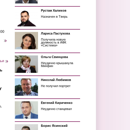
Рустам Халиков
Назначен в Тверь
200
Лариса Пастухова
Получила новую
следующая ›
должность в АФК
«Система»
Ольга Свинцова
тьи
Неудачно крышанула
Минфин
ть
Николай Любимов
Не получил портрет
у
Евгений Кириченко
.
Неудачно станцевал
Борис Ясинский