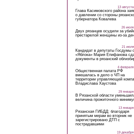
13 августа
Глава Касимовского района зая
о давлении со стороны рязанск
губернатора Ковалева
26 июля
Двух рязанцев осудили за убий
престарелой женщины из-за ден
21 июля
Кандидат в депутаты Госдумы 
«Яблока» Мария Епифанова сд
документы в рязанский облизби
4 февраля
Общественная палата РФ
вмешалась в дело о ЧП на
территории управляющей комп
Владислава Хаустова
29 января
В Рязанской области уменьшил
величина прожиточного миниму
13 января
Рязанская ГИБДД: благодаря
принятым мерам во вторник не
зарегистрировано ДТП с
пострадавшими
19 декабря