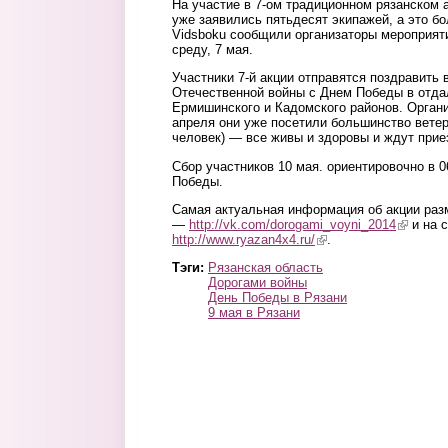
На участие в 7-ом традиционном рязанском 
уже заявились пятьдесят экипажей, а это бо
Vidsboku сообщили организаторы мероприя
среду, 7 мая.
Участники 7-й акции отправятся поздравить
Отечественной войны с Днем Победы в отда
Ермишинского и Кадомского районов. Органи
апреля они уже посетили большинство ветер
человек) — все живы и здоровы и ждут при
Сбор участников 10 мая. ориентировочно в 0
Победы.
Самая актуальная информация об акции разм
—
http://vk.com/dorogami_voyni_2014
(link is e
и на 
http://www.ryazan4x4.ru/
(link is external)
.
Тэги:
Рязанская область
Дорогами войны
День Победы в Рязани
9 мая в Рязани