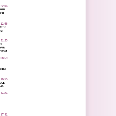
 22:06
вил
ого
 12:58
ство
ег
 11:23
от
ала
рком
 08:59
ании
 10:55
ась
ма
 14:04
 17:31