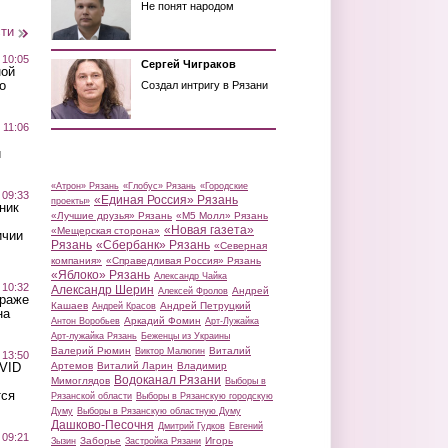
Не понят народом
сти
 10:05
Сергей Чиграков
ной
о
Создал интригу в Рязани
 11:06
й
«Атрон» Рязань
«Глобус» Рязань
«Городские
 09:33
«Единая Россия» Рязань
проекты»
ник
«Лучшие друзья» Рязань
«М5 Молл» Рязань
«Новая газета»
«Мещерская сторона»
ичии
Рязань
«Сбербанк» Рязань
«Северная
компания»
«Справедливая Россия» Рязань
«Яблоко» Рязань
Александр Чайка
 10:32
Александр Шерин
Андрей
Алексей Фролов
краже
Кашаев
Андрей Петруцкий
Андрей Красов
на
Аркадий Фомин
Антон Воробьев
Арт-Лужайка
Арт-лужайка Рязань
Беженцы из Украины
Валерий Рюмин
Виталий
Виктор Малюгин
 13:50
Артемов
Виталий Ларин
Владимир
OVID
Водоканал Рязани
Мимоглядов
Выборы в
тся
Рязанской области
Выборы в Рязанскую городскую
Думу
Выборы в Рязанскую областную Думу
Дашково-Песочня
Дмитрий Гудков
Евгений
 09:21
Заборье
Игорь
Зызин
Застройка Рязани