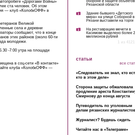
обороне и защите объектов
автопробеге «Дорогами Войны»
Рязанской области
лее ста человек. Об этом
тия — клуб «КолобкОФФ» в
Здание бывшего «Детского
мира» на улице Соборной в
Рязани выставили на торги
 ветеранов Великой
ленные села и деревни
На реставрацию мечети в
заторы сообщают, что в конце
Касимове выделено более 
миллионов рублей
анов этих районов (около 60-ти
езда молодежи.
1 из 4121
6.30 -7:00 утра на площади
статьи
все ста
ещена в соц-сети «В контакте»
xternal)
сайте клуба «КолобкОФФ» —
«Следователь не знал, кто ес
кто в этом деле»
Сторона защиты обжаловала
продление ареста Константин
Смирнову до конца августа
Путеводитель по уголовным
делам рязанских журналистов
Журналист? Будешь сидеть
Читайте нас в «Телеграме»