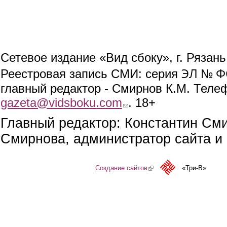
Сетевое издание «Вид сбоку», г. Рязан
ЭЛ № ФС
Реестровая запись СМИ: серия
главный редактор - Смирнов К.М. Телефо
gazeta@vidsboku.com
(link sends e-mail)
. 18+
Главный редактор: Константин См
Смирнова, администратор сайта и 
Создание сайтов
(link is external)
«Три-В»