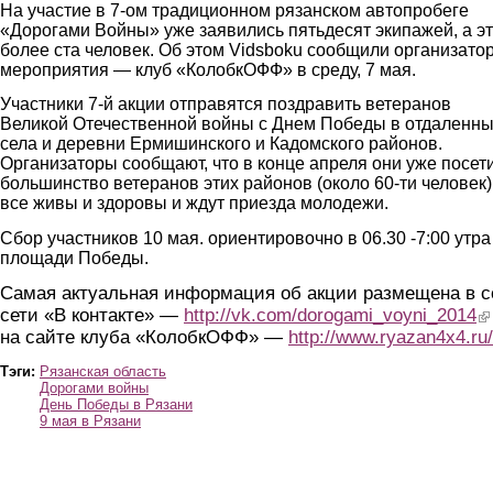
На участие в 7-ом традиционном рязанском автопробеге
«Дорогами Войны» уже заявились пятьдесят экипажей, а э
более ста человек. Об этом Vidsboku сообщили организато
мероприятия — клуб «КолобкОФФ» в среду, 7 мая.
Участники 7-й акции отправятся поздравить ветеранов
Великой Отечественной войны с Днем Победы в отдаленн
села и деревни Ермишинского и Кадомского районов.
Организаторы сообщают, что в конце апреля они уже посет
большинство ветеранов этих районов (около 60-ти человек
все живы и здоровы и ждут приезда молодежи.
Сбор участников 10 мая. ориентировочно в 06.30 -7:00 утра
площади Победы.
Самая актуальная информация об акции размещена в с
сети «В контакте» —
http://vk.com/dorogami_voyni_2014
(l
на сайте клуба «КолобкОФФ» —
http://www.ryazan4x4.ru/
Тэги:
Рязанская область
Дорогами войны
День Победы в Рязани
9 мая в Рязани