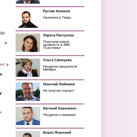
Рустам Халиков
Назначен в Тверь
200
Лариса Пастухова
Получила новую
следующая ›
должность в АФК
«Система»
Ольга Свинцова
тьи
Неудачно крышанула
Минфин
ть
Николай Любимов
Не получил портрет
у
Евгений Кириченко
.
Неудачно станцевал
Борис Ясинский