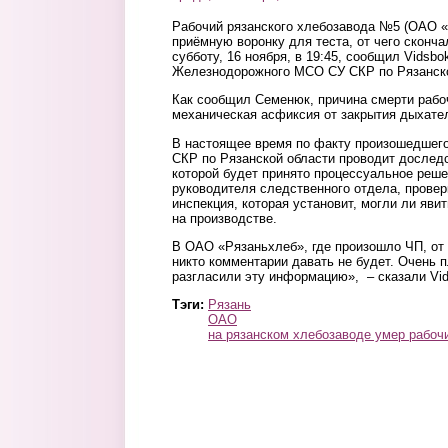
Рабочий рязанского хлебозавода №5 (ОАО «Р
приёмную воронку для теста, от чего сконча
субботу, 16 ноября, в 19:45, сообщил Vidsb
Железнодорожного МСО СУ СКР по Рязанско
Как сообщил Семенюк, причина смерти рабоч
механическая асфиксия от закрытия дыхате
В настоящее время по факту произошедше
СКР по Рязанской области проводит доследс
которой будет принято процессуальное реше
руководителя следственного отдела, провер
инспекция, которая установит, могли ли яви
на производстве.
В ОАО «Рязаньхлеб», где произошло ЧП, от
никто комментарии давать не будет. Очень 
разгласили эту информацию», – сказали Vid
Тэги:
Рязань
ОАО
на рязанском хлебозаводе умер рабоч