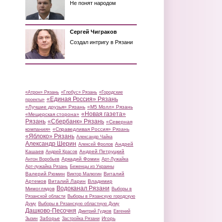
Не понят народом
Сергей Чиграков
Создал интригу в Рязани
«Атрон» Рязань
«Глобус» Рязань
«Городские
«Единая Россия» Рязань
проекты»
«Лучшие друзья» Рязань
«М5 Молл» Рязань
«Новая газета»
«Мещерская сторона»
Рязань
«Сбербанк» Рязань
«Северная
компания»
«Справедливая Россия» Рязань
«Яблоко» Рязань
Александр Чайка
Александр Шерин
Андрей
Алексей Фролов
Кашаев
Андрей Петруцкий
Андрей Красов
Аркадий Фомин
Антон Воробьев
Арт-Лужайка
Арт-лужайка Рязань
Беженцы из Украины
Валерий Рюмин
Виталий
Виктор Малюгин
Артемов
Виталий Ларин
Владимир
Водоканал Рязани
Мимоглядов
Выборы в
Рязанской области
Выборы в Рязанскую городскую
Думу
Выборы в Рязанскую областную Думу
Дашково-Песочня
Дмитрий Гудков
Евгений
Заборье
Игорь
Зызин
Застройка Рязани