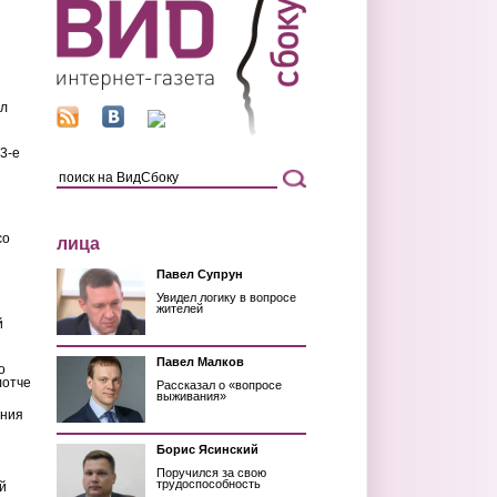
ил
3-е
со
лица
Павел Супрун
Увидел логику в вопросе
жителей
й
Павел Малков
о
лотче
Рассказал о «вопросе
выживания»
ения
Борис Ясинский
Поручился за свою
трудоспособность
й