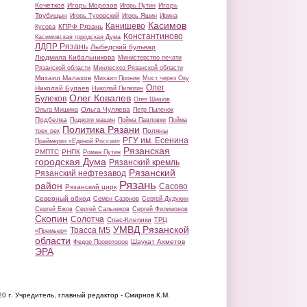
Кочетков
Игорь Морозов
Игорь
Игорь Путин
Трубицын
Игорь Туровский
Игорь Яшин
Ирина
Касимов
Канищево
КПРФ Рязань
Кусова
Константиново
Касимовская городская Дума
ЛДПР Рязань
Лыбедский бульвар
Людмила Кибальникова
Министерство печати
Рязанской области
Минлесхоз Рязанской области
Михаил Малахов
Михаил Пронин
Мост через Оку
Олег
Николай Булаев
Николай Пилюгин
Олег Ковалев
Булеков
Олег Шишов
Ольга Чуляева
Ольга Мишина
Петр Пыленок
Подбелка
Поджоги машин
Пойма Павловки
Пойма
Политика Рязани
Поляны
трех рек
РГУ им. Есенина
Праймериз «Единой России»
Рязанская
РМПТС
РНПК
Роман Путин
городская Дума
Рязанский кремль
Рязанский
Рязанский нефтезавод
Рязань
район
Сасово
Рязанский цирк
Северный обход
Семен Сазонов
Сергей Дудукин
Сергей Ежов
Сергей Сальников
Сергей Филимонов
Скопин
Солотча
Спас-Клепики
ТРЦ
УМВД Рязанской
Трасса М5
«Премьер»
области
Шаукат Ахметов
Федор Провоторов
ЭРА
20 г.
Учредитель, главный редактор - Смирнов К.М.