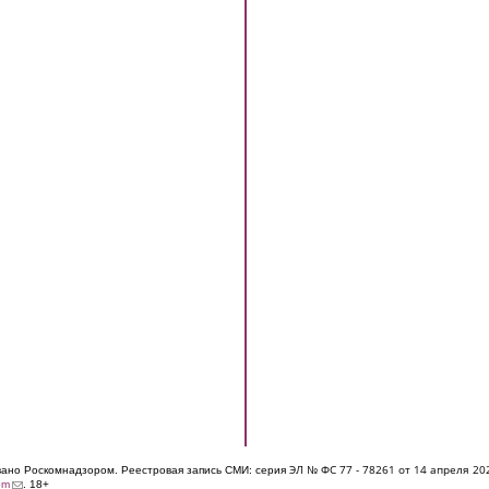
ЭЛ № ФС 77 - 7826
1 от 14 апреля 20
овано Роскомнадзором. Реестровая запись СМИ: серия
(link sends e-mail)
om
. 18+