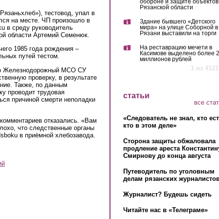
обороне и защите объектов
Рязанской области
язаньхлеб»), тестовод, упал в
лся на месте. ЧП произошло в
Здание бывшего «Детского
oku в среду руководитель
мира» на улице Соборной в
Рязани выставили на торги
й области Артемий Семенюк.
На реставрацию мечети в
его 1985 года рождения –
Касимове выделено более 
льных путей тестом.
миллионов рублей
1 из 4121
го Железнодорожный МСО СУ
твенную проверку, в результате
ние. Также, по данным
ку проводит трудовая
статьи
ться причиной смерти неполадки
все ста
«Следователь не знал, кто ес
 комментариев отказались. «Вам
кто в этом деле»
плохо, что следственные органы
sboku в приёмной хлебозавода.
Сторона защиты обжаловала
продление ареста Константин
Смирнову до конца августа
ий
Путеводитель по уголовным
делам рязанских журналистов
Журналист? Будешь сидеть
Читайте нас в «Телеграме»