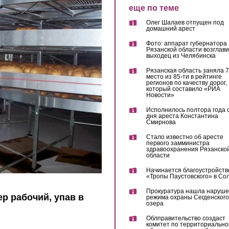
еще по теме
Олег Шалаев отпущен под
домашний арест
Фото: аппарат губернатора
Рязанской области возглав
выходец из Челябинска
Рязанская область заняла 7
место из 85-ти в рейтинге
регионов по качеству дорог,
который составило «РИА
Новости»
Исполнилось полтора года 
дня ареста Константина
Смирнова
Стало известно об аресте
первого замминистра
здравоохранения Рязанско
области
Начинается благоустройств
«Тропы Паустовского» в Со
Прокуратура нашла наруш
р рабочий, упав в
режима охраны Сегденского
озера
Облправительство создаст
комитет по территориально