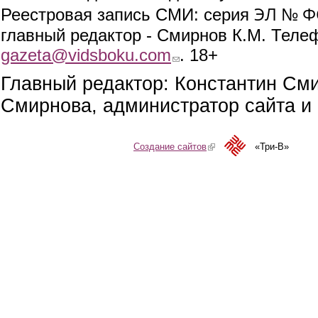
ЭЛ № ФС
Реестровая запись СМИ: серия
главный редактор - Смирнов К.М. Телефо
gazeta@vidsboku.com
(link sends e-mail)
. 18+
Главный редактор: Константин См
Смирнова, администратор сайта и 
Создание сайтов
(link is external)
«Три-В»