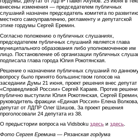
гордумы, депутат от ЛДПР Павел Ахунов. 25 июня в тек
внесены изменения — председателем публичных
слушаний назначен председатель комитета по развити
местного самоуправлению, регламенту и депутатской
этике гордумы Сергей Еремин.
Согласно положению о публичных слушаниях,
председателем публичных слушаний является глава
муниципального образования либо уполномоченное им
лицо. Постановление об организации публичных слуша
подписала глава города Юлия Рокотянская.
Решение о назначении публичных слушаний по данном
вопросу было принято большинством голосов на
заседании Думы 21 июня, проект решения внес депутат
«Справедливой России» Сергей Караев. Против решени
публично выступили Юлия Рокотянская, Сергей Еремин
руководитель фракции «Единая Россия» Елена Волкова
депутат от ЛДПР Олег Шишов, За проект решения
проголосовали 24 депутата из 38.
О предыстории вопроса на Vidsboku
здесь
и
здесь
.
Фото Сергея Еремина — Рязанская гордума