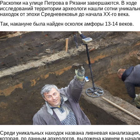
Раскопки на улице Петрова в Рязани завершаются. В ходе
исследований территории археологи нашли сотни уникаль
находок от эпохи Средневековья до начала XX-го века.
Так, накануне была найден осколок амфоры 13-14 веков.
1.jpg
Среди уникальных находок названа ливневая канализация,
которая, по данным археологов, выложена камнем в начал