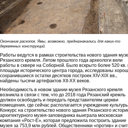
Окончание раскопок. Ямы, возможно, предназначались для каких-то
деревянных конструкций.
Работы ведутся в рамках строительства нового здания муз
Рязанского кремля. Летом прошлого года археологи вели
работы в сквере на Соборной. Было вскрыто более 520 кв. 
площади исторического центра города, исследованы хоро
сохранившиеся остатки десятков построек XIV-XIX вв.,
найдены тысячи артефактов XII-XX веков.
Необходимость в новом здании музея Рязанского кремля
возникла в связи с тем, что до 2018 года Рязанский кремль
должен освободить и передать представителям церкви
помещения, где сейчас располагается учреждение культуры
Конкурс на строительство нового здания Рязанского истори
архитектурного музея-заповедника выиграла московская
компания «Рост-Е», которая предложила построить здание
музея за 753,9 млн рублей. Общественники «против» и счи