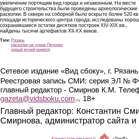
увеличение портящим вид города и незаконным. На месте
будущего строительства были проведены археологические
раскопки. В сквере на соборной было вскрыто более 520 кв.
площади исторического центра города, исследованы хоро
сохранившиеся остатки десятков построек XIV-XIX вв.,
найдены тысячи артефактов XII-XX веков.
Тэги:
Рязань
раскопки на улице Петрова
новый музей кремля
Сетевое издание «Вид сбоку», г. Рязан
ЭЛ № ФС
Реестровая запись СМИ: серия
главный редактор - Смирнов К.М. Телефо
gazeta@vidsboku.com
(link sends e-mail)
. 18+
Главный редактор: Константин См
Смирнова, администратор сайта и 
Контекстная реклама
(link is external)
«Три-В»