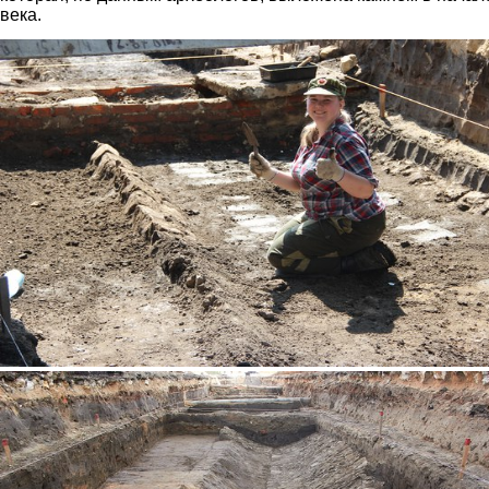
века.
11.jpg
6.jpg