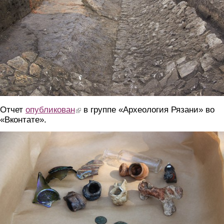
Отчет
опубликован
(link is external)
в группе «Археология Рязани» во
«Вконтате».
2.jpg