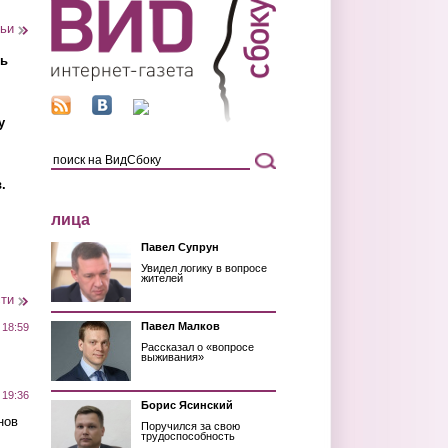
тьи
ть
у
.
лица
Павел Супрун
Увидел логику в вопросе
жителей
сти
Павел Малков
 18:59
Рассказал о «вопросе
выживания»
 19:36
Борис Ясинский
нов
Поручился за свою
трудоспособность