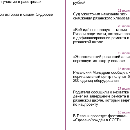
л участие в расстрелах.
рублей
21 июля
Суд ужесточил наказание экс-
той истории и самом Сидорове
снабженцу рязанского хлебоза
20 июля
.
«Всё идёт по плану» — мэрия
Рязани родителям, которые пр
о дофинансировании ремонта в
рязанской школе
19 июля
«Экологический рязанский алья
перезапустил «карту свалок»
18 июля
Рязанский Минздрав сообщил, 
перинатальный центр получит 
200 единиц оборудования
17 июля
Родители сообщили о нехватке
денег на завершение ремонта в
рязанской школе, который веде
по нацпроекту
16 июля
В Рязани проведут фестиваль
«Сделано/рождён в СССР»