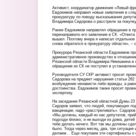
Активист, координатор движения «Левый фр
Евдокимов направил новые заявления в сле
прокуратуру по поводу высказывания депута
Владимира Сидорова о расстреле за покупку
Ранее Евдокимов направлял обращение в пр
перенаправило его заявление в СК. «Ответа 
вышел. Поэтому вчера я написал отдельное 
снова обратился в прокуратуру области», – 
Прокурора Рязанской области Евдокимов пр
административное производство в отношени
Рязанской области Владимира Никешкина в св
обращение из СК не поступил в установленн
Руководителя СУ СКР активист просит пров
Сидорова на предмет нарушения статьи 282 
возбуждение ненависти либо вражды, а рав
достоинства. Евдокимов также просит прове
экспертизу.
На заседании Рязанской областной Думы 23
Сидоров заявил, что людей, покупающих п
вакцинации, надо «расстреливать». Сидоро
«Мы должны, каждый из нас депутатов, прийт
подходи близко, и не выходи из дома, детей 
тебе делать нечего. Вот так мы должны сдел
было. Тогда через месяц, два, три ситуация
делаем… Еще покупаем эти сертификаты о п