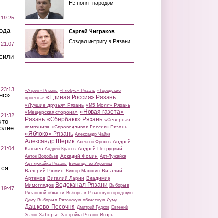
Не понят народом
 19:25
вода
Сергей Чиграков
Создал интригу в Рязани
 21:07
осили
 23:13
«Атрон» Рязань
«Глобус» Рязань
«Городские
нс»
«Единая Россия» Рязань
проекты»
«Лучшие друзья» Рязань
«М5 Молл» Рязань
«Новая газета»
«Мещерская сторона»
 21:32
Рязань
«Сбербанк» Рязань
«Северная
что
компания»
«Справедливая Россия» Рязань
более
«Яблоко» Рязань
Александр Чайка
Александр Шерин
Андрей
Алексей Фролов
 21:04
Кашаев
Андрей Петруцкий
Андрей Красов
Аркадий Фомин
Антон Воробьев
Арт-Лужайка
Арт-лужайка Рязань
Беженцы из Украины
тся
Валерий Рюмин
Виталий
Виктор Малюгин
Артемов
Виталий Ларин
Владимир
Водоканал Рязани
Мимоглядов
Выборы в
 19:47
Рязанской области
Выборы в Рязанскую городскую
Думу
Выборы в Рязанскую областную Думу
Дашково-Песочня
Дмитрий Гудков
Евгений
Заборье
Игорь
Зызин
Застройка Рязани