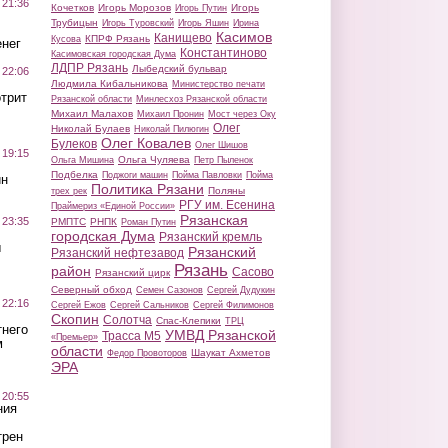
 21:36
Кочетков
Игорь Морозов
Игорь
Игорь Путин
Трубицын
Игорь Туровский
Игорь Яшин
Ирина
Касимов
Канищево
КПРФ Рязань
Кусова
нег
Константиново
Касимовская городская Дума
ЛДПР Рязань
Лыбедский бульвар
 22:06
Людмила Кибальникова
Министерство печати
трит
Рязанской области
Минлесхоз Рязанской области
Михаил Малахов
Михаил Пронин
Мост через Оку
Олег
Николай Булаев
Николай Пилюгин
Олег Ковалев
Булеков
Олег Шишов
 19:15
Ольга Чуляева
Ольга Мишина
Петр Пыленок
Подбелка
Поджоги машин
Пойма Павловки
Пойма
ин
Политика Рязани
Поляны
трех рек
РГУ им. Есенина
Праймериз «Единой России»
Рязанская
 23:35
РМПТС
РНПК
Роман Путин
городская Дума
Рязанский кремль
ы
Рязанский
Рязанский нефтезавод
Рязань
район
Сасово
Рязанский цирк
Северный обход
Семен Сазонов
Сергей Дудукин
 22:16
Сергей Ежов
Сергей Сальников
Сергей Филимонов
Скопин
Солотча
Спас-Клепики
ТРЦ
тнего
УМВД Рязанской
Трасса М5
«Премьер»
м
области
Шаукат Ахметов
Федор Провоторов
ЭРА
 20:55
ния
трен