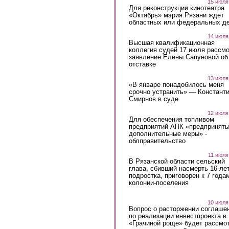
15 июля
Для реконструкции кинотеатра
«Октябрь» мэрия Рязани ждет
областных или федеральных де
14 июля
Высшая квалификационная
коллегия судей 17 июля рассмо
заявление Елены Сапуновой об
отставке
13 июля
«В январе понадобилось меня
срочно устранить» — Констант
Смирнов в суде
12 июля
Для обеспечения топливом
предприятий АПК «предпринят
дополнительные меры» -
облправительство
11 июля
В Рязанской области сельский
глава, сбивший насмерть 16-ле
подростка, приговорен к 7 года
колонии-поселения
10 июля
Вопрос о расторжении соглаше
по реализации инвестпроекта в
«Грачиной роще» будет рассмо