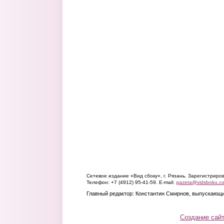
Сетевое издание «Вид сбоку», г. Рязань. Зарегистрир
Телефон: +7 (4912) 95-41-59. E-mail:
gazeta@vidsboku.c
Главный редактор: Константин Смирнов, выпускающи
Создание сай