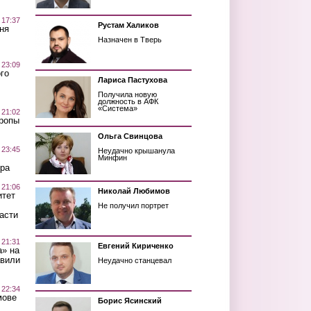
 17:37
Рустам Халиков
ня
Назначен в Тверь
 23:09
го
Лариса Пастухова
Получила новую
должность в АФК
«Система»
 21:02
Тропы
Ольга Свинцова
 23:45
Неудачно крышанула
Минфин
ра
 21:06
Николай Любимов
итет
Не получил портрет
асти
 21:31
Евгений Кириченко
а» на
авили
Неудачно станцевал
 22:34
мове
Борис Ясинский