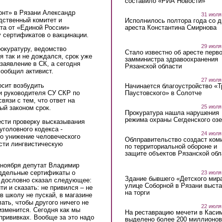
составило «РИА Новости»
онт» в Рязани Александр
31 июля
дственный комитет и
Исполнилось полтора года со д
ареста Константина Смирнова
та от «Единой России»
 сертификатов о вакцинации.
29 июля
окуратуру, ведомство
Стало известно об аресте перво
я так и не дождался, срок уже
замминистра здравоохранения
заявление в СК, а сегодня
Рязанской области
сообщил активист.
27 июля
осит возбудить
Начинается благоустройство «
и руководителя СУ СКР по
Паустовского» в Солотче
язи с тем, что ответ на
25 июля
ый законом срок.
Прокуратура нашла нарушения
режима охраны Сегденского озе
ести проверку высказывания
уголовного кодекса -
24 июля
но унижение человеческого
Облправительство создаст ком
сти лингвистическую
по территориальной обороне и
защите объектов Рязанской обл
 ноября депутат Владимир
оддельные сертификаты о
23 июля
Здание бывшего «Детского мир
в дословно сказал следующее:
улице Соборной в Рязани выст
и и сказать: не привился – не
на торги
в школу не пускай, в магазине
ать, чтобы другого ничего не
22 июля
 изменится. Сегодня как мы
На реставрацию мечети в Каси
рививках. Вообще за это надо
выделено более 200 миллионов