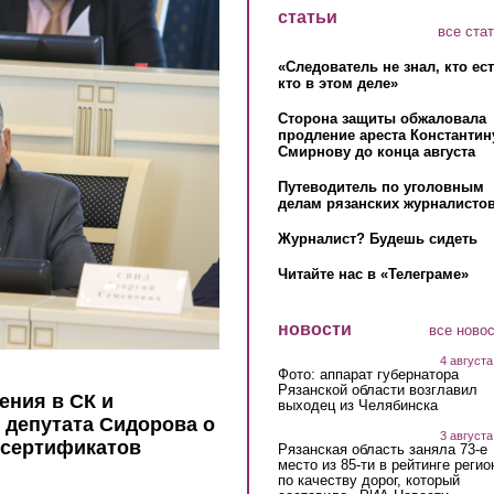
статьи
все ста
«Следователь не знал, кто ес
кто в этом деле»
Сторона защиты обжаловала
продление ареста Константин
Смирнову до конца августа
Путеводитель по уголовным
делам рязанских журналистов
Журналист? Будешь сидеть
Читайте нас в «Телеграме»
новости
все ново
4 августа
Фото: аппарат губернатора
Рязанской области возглавил
ения в СК и
выходец из Челябинска
 депутата Сидорова о
3 августа
-сертификатов
Рязанская область заняла 73-е
место из 85-ти в рейтинге регио
по качеству дорог, который