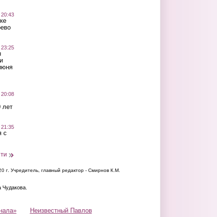
 20:43
ке
оево
 23:25
ы
и
июня
 20:08
 лет
 21:35
 с
сти
20 г.
Учредитель, главный редактор - Смирнов К.М.
а Чудакова.
нала»
Неизвестный Павлов