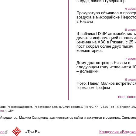
в суде, заявил губернатор
9 июля
Прокуратура объявила о провер
воздуха в микрорайоне Недост
в Рязани
8 июля
В паблике ПУВР автомобилист
делятся информацией о наличи
бензина на АЗС в Рязани, с 25 
пост собрал более двух тысяч
комментариев
7 июля
Дому-долгострою в Рязани в
следующем году исполнится 10
– дольщики
6 июля
Фото: Павел Малков встретился
Германом Грефом
все ново
ЭЛ № ФС 77 - 7826
1 от 14 апреля 20
овано Роскомнадзором. Реестровая запись СМИ: серия
(link sends e-mail)
om
. 18+
й редактор: Марина Смирнова, администратор сайта и аккаунтов в соцсетях: Светлан
Концессия «Водока
тов
(link is external)
«Три-В»