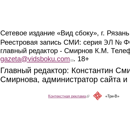
Сетевое издание «Вид сбоку», г. Рязан
ЭЛ № ФС
Реестровая запись СМИ: серия
главный редактор - Смирнов К.М. Телефо
gazeta@vidsboku.com
(link sends e-mail)
. 18+
Главный редактор: Константин См
Смирнова, администратор сайта и 
Контекстная реклама
(link is external)
«Три-В»