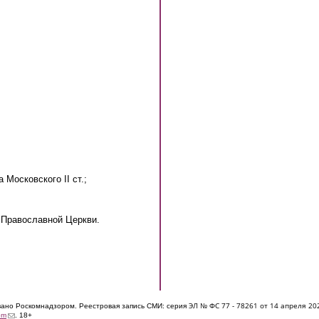
а Московского II ст.;
;
 Православной Церкви.
ЭЛ № ФС 77 - 7826
1 от 14 апреля 20
овано Роскомнадзором. Реестровая запись СМИ: серия
(link sends e-mail)
om
. 18+