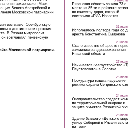
3 августа
значения архиепископ Марк
Рязанская область заняла 73-е
место из 85-ти в рейтинге регио
яющим Венско-Австрийской и
по качеству дорог, который
вления Московской патриархии
составило «РИА Новости»
мин возглавил Оренбургскую
31 июля
связи с достижением прежним
Исполнилось полтора года со д
ста. В Рязани митрополит
ареста Константина Смирнова
 он возглавлял пензенскую
29 июля
Стало известно об аресте перво
замминистра здравоохранения
айта Московской патриархии.
Рязанской области
27 июля
Начинается благоустройство «
Паустовского» в Солотче
25 июля
Прокуратура нашла нарушения
режима охраны Сегденского озе
24 июля
Облправительство создаст ком
по территориальной обороне и
защите объектов Рязанской обл
23 июля
Здание бывшего «Детского мир
улице Соборной в Рязани выст
на торги