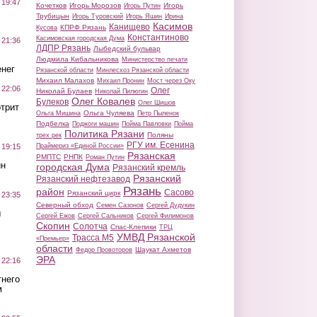
 19:47
Кочетков
Игорь Морозов
Игорь
Игорь Путин
Трубицын
Игорь Туровский
Игорь Яшин
Ирина
Касимов
Канищево
КПРФ Рязань
Кусова
Константиново
Касимовская городская Дума
 21:36
ЛДПР Рязань
Лыбедский бульвар
Людмила Кибальникова
Министерство печати
нег
Рязанской области
Минлесхоз Рязанской области
Михаил Малахов
Михаил Пронин
Мост через Оку
 22:06
Олег
Николай Булаев
Николай Пилюгин
Олег Ковалев
Булеков
Олег Шишов
трит
Ольга Чуляева
Ольга Мишина
Петр Пыленок
Подбелка
Поджоги машин
Пойма Павловки
Пойма
Политика Рязани
Поляны
трех рек
РГУ им. Есенина
Праймериз «Единой России»
 19:15
Рязанская
РМПТС
РНПК
Роман Путин
ин
городская Дума
Рязанский кремль
Рязанский
Рязанский нефтезавод
Рязань
район
Сасово
Рязанский цирк
 23:35
Северный обход
Семен Сазонов
Сергей Дудукин
ы
Сергей Ежов
Сергей Сальников
Сергей Филимонов
Скопин
Солотча
Спас-Клепики
ТРЦ
УМВД Рязанской
Трасса М5
«Премьер»
области
Шаукат Ахметов
Федор Провоторов
ЭРА
 22:16
тнего
м