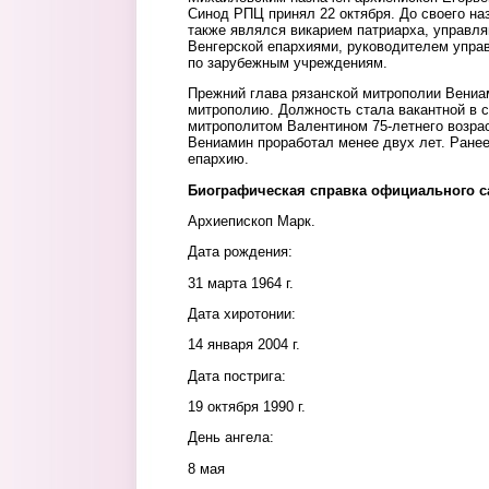
Синод РПЦ принял 22 октября. До своего на
также являлся викарием патриарха, управл
Венгерской епархиями, руководителем упра
по зарубежным учреждениям.
Прежний глава рязанской митрополии Вениа
митрополию. Должность стала вакантной в 
митрополитом Валентином 75-летнего возра
Вениамин проработал менее двух лет. Ранее
епархию.
Биографическая справка официального с
Архиепископ Марк.
Дата рождения:
31 марта 1964 г.
Дата хиротонии:
14 января 2004 г.
Дата пострига:
19 октября 1990 г.
День ангела:
8 мая