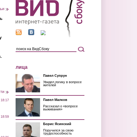
тьи
ть
у
.
лица
Павел Супрун
Увидел логику в вопросе
жителей
сти
Павел Малков
 18:17
Рассказал о «вопросе
выживания»
 18:59
Борис Ясинский
Поручился за свою
трудоспособность