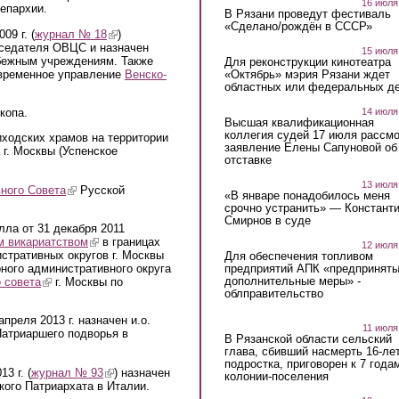
16 июля
 епархии.
В Рязани проведут фестиваль
«Сделано/рождён в СССР»
9 г. (
журнал № 18
(link is external)
)
дседателя ОВЦС и назначен
15 июля
бежным учреждениям. Также
Для реконструкции кинотеатра
временное управление
Венско-
«Октябрь» мэрия Рязани ждет
областных или федеральных де
копа.
14 июля
Высшая квалификационная
коллегия судей 17 июля рассмо
is external)
ходских храмов на территории
заявление Елены Сапуновой об
 г. Москвы (Успенское
отставке
13 июля
ного Совета
(link is external)
Русской
«В январе понадобилось меня
срочно устранить» — Констант
Смирнов в суде
ла от 31 декабря 2011
м викариатством
(link is external)
в границах
12 июля
стративных округов г. Москвы
Для обеспечения топливом
ного административного округа
предприятий АПК «предпринят
дополнительные меры» -
 совета
(link is external)
г. Москвы по
облправительство
преля 2013 г. назначен и.о.
11 июля
Патриаршего подворья в
В Рязанской области сельский
глава, сбивший насмерть 16-ле
подростка, приговорен к 7 года
3 г. (
журнал № 93
(link is external)
) назначен
колонии-поселения
ого Патриархата в Италии.