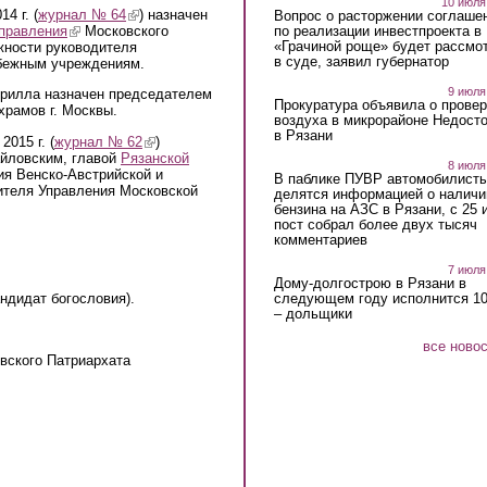
10 июля
4 г. (
журнал № 64
(link is external)
) назначен
Вопрос о расторжении соглаше
по реализации инвестпроекта в
управления
(link is external)
Московского
«Грачиной роще» будет рассмо
жности руководителя
в суде, заявил губернатор
убежным учреждениям.
9 июля
ирилла назначен председателем
Прокуратура объявила о провер
храмов г. Москвы.
воздуха в микрорайоне Недост
в Рязани
015 г. (
журнал № 62
(link is external)
)
йловским, главой
Рязанской
8 июля
я Венско-Австрийской и
В паблике ПУВР автомобилист
ителя Управления Московской
делятся информацией о наличи
бензина на АЗС в Рязани, с 25 
пост собрал более двух тысяч
комментариев
7 июля
Дому-долгострою в Рязани в
следующем году исполнится 10
ндидат богословия).
– дольщики
все ново
вского Патриархата