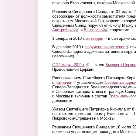
епископа Егорьевского, викария Московской
Решением Священного Синода от 31 марта 200
освобожден от должности заместителя пре
секретарем Московской Патриархии по зару
Священный Синод поручил епископу Марку 
Австрийской
(link is external)
и
Венгерской
(link is external)
епархиями.
1 февраля 2010 г.
возведен
(link is external)
в сан архиепис
В декабре 2010 г.
поручено окормление
(link 
при
Северо-Западного административного округа
благочиние).
С 22 марта 2011 г.
(link is external)
— член
Высшего Церков
Православной Церкви.
Распоряжением Святейшего Патриарха Кирил
г.
назначен
(link is external)
управляющим
Северо-западны
Северо-Западного и Зеленоградского админи
и Северным викариатством в границах Север
г. Москвы и включен в состав
Епархиального
должности.
Указом Святейшего Патриарха Кирилла от 8 а
настоятеля храма св. прпмц. Елисаветы — 
Покровском-Стрешневе г. Москвы.
Решением Священного Синода от 16 июля 201
временно управляющим приходами Московск