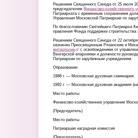
Решением Священного Синода от 25 июля 201
председателем
Финансово-хозяйственного 
Патриархата с временным сохранением дол
Управления Московской Патриархии по зар
По благословению Святейшего Патриарха К
правления Фонда поддержки строительства 
Решением Священного Синода от 22 октября 2
назначен Преосвященным Рязанским и Миха
митрополии
(link is external)
с освобождением от управлени
Венгерской епархиями и должности руковод
Патриархии по зарубежным учреждениям.
Образование:
1988 г. — Московская духовная семинария.
1992 г. — Московская духовная академия (ка
Место работы:
Финансово-хозяйственное управление Моско
(Председатель)
Место работы:
Патриаршая наградная комиссия
(Председатель)