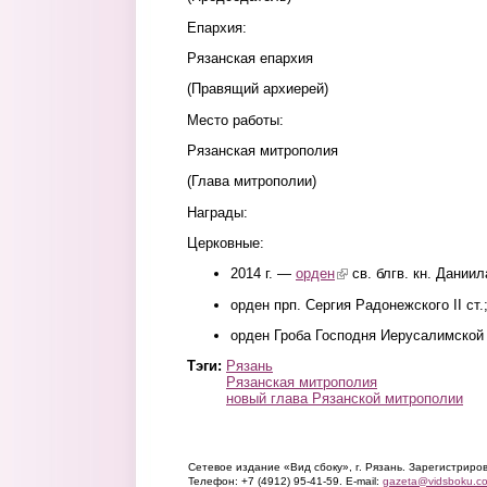
Епархия:
Рязанская епархия
(Правящий архиерей)
Место работы:
Рязанская митрополия
(Глава митрополии)
Награды:
Церковные:
2014 г. —
орден
(link is external)
св. блгв. кн. Даниил
орден прп. Сергия Радонежского II ст.
орден Гроба Господня Иерусалимской
Тэги:
Рязань
Рязанская митрополия
новый глава Рязанской митрополии
Сетевое издание «Вид сбоку», г. Рязань. Зарегистрир
Телефон: +7 (4912) 95-41-59. E-mail:
gazeta@vidsboku.c