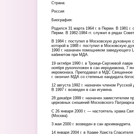
Страна:
Россия
Биография:
Родился 31 марта 1964 г. в Перми. В 1981 г.
Перми. В 1982-1984 гг. служил в рядах Сове
В 1984 г. поступил в Московскую духовную 
которой в 1988 г. поступил в Московскую д
1990 г. назначен помощником заведующего 
кабинетом при МДА.
19 октября 1990 г. в Троице-Сергиевой лавр
ноября рукоположен в сан иеродиакона, 7 ян
иеромонаха. Преподавал в МДС Священное П
г. окончил МДА со степенью кандидата бого
12 августа 1992 г. назначен членом Русской
В 1997 г. возведен в сан игумена.
28 декабря 1999 г. назначен заместителем 
церковных сношений Московского Патриарха
С 26 января 2000 г. — настоятель храма Св
(Москва).
3 мая 2000 г. возведен в сан архимандрита.
14 января 2004 г. в Храме Христа Спасителя