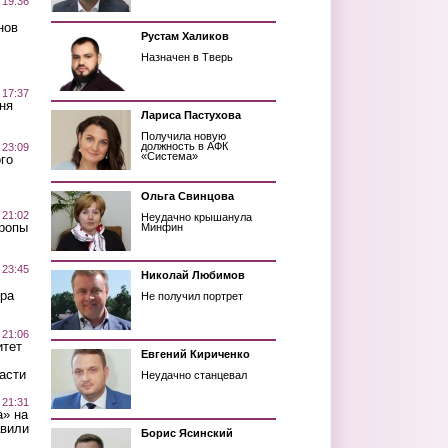
 19:36
нов
Рустам Халиков
Назначен в Тверь
 17:37
ня
Лариса Пастухова
Получила новую
должность в АФК
 23:09
«Система»
го
Ольга Свинцова
 21:02
Неудачно крышанула
Тропы
Минфин
 23:45
Николай Любимов
ра
Не получил портрет
 21:06
итет
Евгений Кириченко
асти
Неудачно станцевал
 21:31
а» на
авили
Борис Ясинский