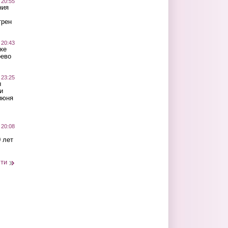
 20:55
ния
трен
 20:43
ке
оево
 23:25
ы
и
июня
 20:08
 лет
сти