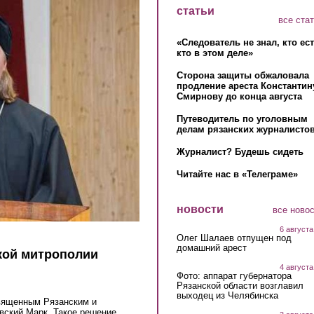
статьи
все ста
«Следователь не знал, кто ес
кто в этом деле»
Сторона защиты обжаловала
продление ареста Константин
Смирнову до конца августа
Путеводитель по уголовным
делам рязанских журналистов
Журналист? Будешь сидеть
Читайте нас в «Телеграме»
новости
все ново
6 августа
Олег Шалаев отпущен под
домашний арест
кой митрополии
4 августа
Фото: аппарат губернатора
Рязанской области возглавил
выходец из Челябинска
вященным Рязанским и
вский Марк. Такое решение