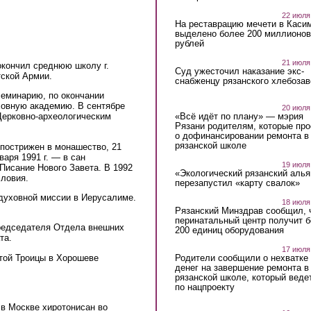
22 июля
На реставрацию мечети в Каси
выделено более 200 миллионов
рублей
21 июля
 окончил среднюю школу г.
Суд ужесточил наказание экс-
тской Армии.
снабженцу рязанского хлебоза
семинарию, по окончании
уховную академию. В сентябре
20 июля
«Всё идёт по плану» — мэрия
Церковно-археологическим
Рязани родителям, которые пр
о дофинансировании ремонта в
рязанской школе
е пострижен в монашество, 21
варя 1991 г. — в сан
19 июля
исание Нового Завета. В 1992
«Экологический рязанский алья
словия.
перезапустил «карту свалок»
 духовной миссии в Иерусалиме.
18 июля
Рязанский Минздрав сообщил, 
перинатальный центр получит 
председателя Отдела внешних
200 единиц оборудования
та.
17 июля
Родители сообщили о нехватке
ятой Троицы в Хорошеве
денег на завершение ремонта в
рязанской школе, который веде
по нацпроекту
 в Москве хиротонисан во