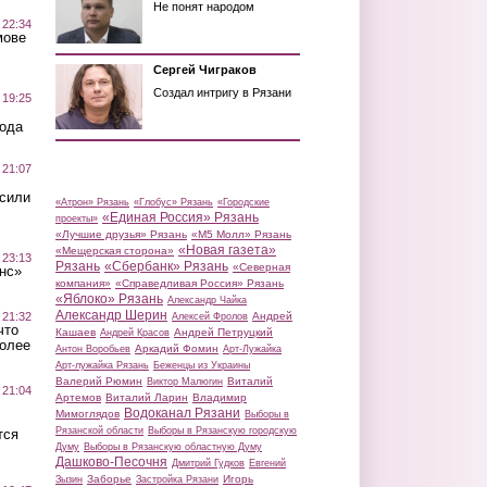
Не понят народом
 22:34
мове
Сергей Чиграков
Создал интригу в Рязани
 19:25
вода
 21:07
осили
«Атрон» Рязань
«Глобус» Рязань
«Городские
«Единая Россия» Рязань
проекты»
«Лучшие друзья» Рязань
«М5 Молл» Рязань
«Новая газета»
«Мещерская сторона»
 23:13
Рязань
«Сбербанк» Рязань
«Северная
нс»
компания»
«Справедливая Россия» Рязань
«Яблоко» Рязань
Александр Чайка
Александр Шерин
 21:32
Андрей
Алексей Фролов
что
Кашаев
Андрей Петруцкий
Андрей Красов
более
Аркадий Фомин
Антон Воробьев
Арт-Лужайка
Арт-лужайка Рязань
Беженцы из Украины
Валерий Рюмин
Виталий
Виктор Малюгин
 21:04
Артемов
Виталий Ларин
Владимир
Водоканал Рязани
Мимоглядов
Выборы в
Рязанской области
Выборы в Рязанскую городскую
тся
Думу
Выборы в Рязанскую областную Думу
Дашково-Песочня
Дмитрий Гудков
Евгений
Заборье
Игорь
Зызин
Застройка Рязани