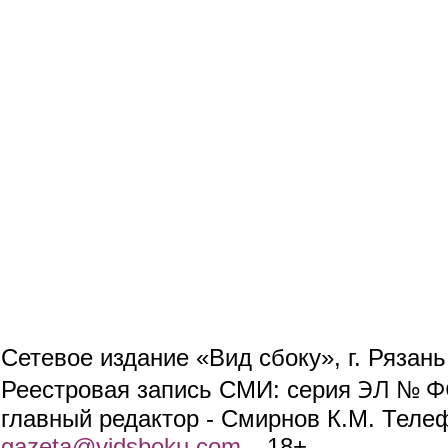
Сетевое издание «Вид сбоку», г. Рязан
ЭЛ № ФС
Реестровая запись СМИ: серия
главный редактор - Смирнов К.М. Телефо
gazeta@vidsboku.com
(link sends e-mail)
. 18+