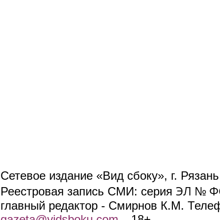
Сетевое издание «Вид сбоку», г. Рязан
ЭЛ № ФС
Реестровая запись СМИ: серия
главный редактор - Смирнов К.М. Телефо
gazeta@vidsboku.com
(link sends e-mail)
. 18+