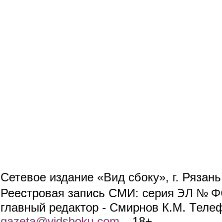
Сетевое издание «Вид сбоку», г. Рязан
ЭЛ № ФС
Реестровая запись СМИ: серия
главный редактор - Смирнов К.М. Телефо
gazeta@vidsboku.com
(link sends e-mail)
. 18+