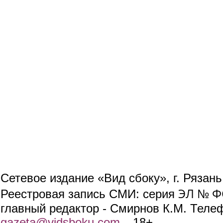
Сетевое издание «Вид сбоку», г. Рязан
ЭЛ № ФС
Реестровая запись СМИ: серия
главный редактор - Смирнов К.М. Телефо
gazeta@vidsboku.com
(link sends e-mail)
. 18+