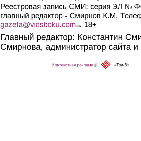
ЭЛ № ФС
Реестровая запись СМИ: серия
главный редактор - Смирнов К.М. Телефо
gazeta@vidsboku.com
(link sends e-mail)
. 18+
Главный редактор: Константин См
Смирнова, администратор сайта и 
Контекстная реклама
(link is external)
«Три-В»