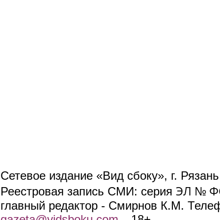
Сетевое издание «Вид сбоку», г. Рязан
ЭЛ № ФС
Реестровая запись СМИ: серия
главный редактор - Смирнов К.М. Телефо
gazeta@vidsboku.com
(link sends e-mail)
. 18+