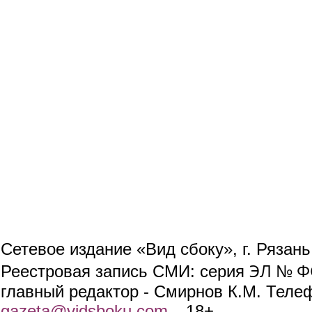
Сетевое издание «Вид сбоку», г. Рязан
ЭЛ № ФС
Реестровая запись СМИ: серия
главный редактор - Смирнов К.М. Телефо
gazeta@vidsboku.com
(link sends e-mail)
. 18+