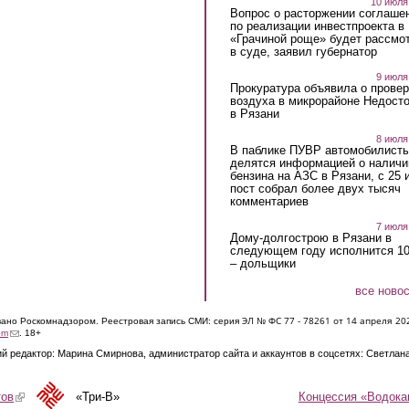
10 июля
Вопрос о расторжении соглаше
по реализации инвестпроекта в
«Грачиной роще» будет рассмо
в суде, заявил губернатор
9 июля
Прокуратура объявила о провер
воздуха в микрорайоне Недост
в Рязани
8 июля
В паблике ПУВР автомобилист
делятся информацией о наличи
бензина на АЗС в Рязани, с 25 
пост собрал более двух тысяч
комментариев
7 июля
Дому-долгострою в Рязани в
следующем году исполнится 10
– дольщики
все ново
ЭЛ № ФС 77 - 7826
1 от 14 апреля 20
овано Роскомнадзором. Реестровая запись СМИ: серия
(link sends e-mail)
om
. 18+
й редактор: Марина Смирнова, администратор сайта и аккаунтов в соцсетях: Светлан
Концессия «Водока
тов
(link is external)
«Три-В»