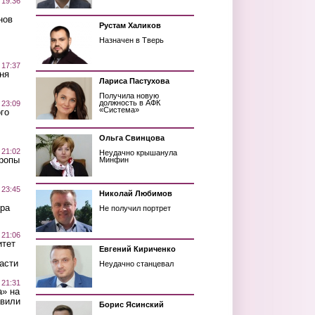
 19:36
нов
Рустам Халиков
Назначен в Тверь
 17:37
ня
Лариса Пастухова
Получила новую
должность в АФК
 23:09
«Система»
го
Ольга Свинцова
 21:02
Неудачно крышанула
Тропы
Минфин
 23:45
Николай Любимов
ра
Не получил портрет
 21:06
итет
Евгений Кириченко
асти
Неудачно станцевал
 21:31
а» на
авили
Борис Ясинский