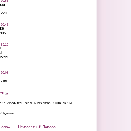
 20:55
ния
трен
 20:43
ке
оево
 23:25
ы
и
июня
 20:08
 лет
сти
20 г.
Учредитель, главный редактор - Смирнов К.М.
а Чудакова.
нала»
Неизвестный Павлов