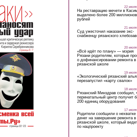
22 июля
На реставрацию мечети в Каси
выделено более 200 миллионов
рублей
21 июля
Суд ужесточил наказание экс-
снабженцу рязанского хлебоза
20 июля
«Всё идёт по плану» — мэрия
Рязани родителям, которые пр
о дофинансировании ремонта в
рязанской школе
19 июля
«Экологический рязанский алья
перезапустил «карту свалок»
18 июля
Рязанский Минздрав сообщил, 
перинатальный центр получит 
200 единиц оборудования
17 июля
Родители сообщили о нехватке
денег на завершение ремонта в
рязанской школе, который веде
по нацпроекту