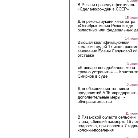
16 июля
В Рязани проведут фестиваль
«Сделано/рождён в СССР»
15 июля
Для реконструкции кинотеатра
«Октябрь» мэрия Рязани ждет
областных или федеральных де
14 июля
Высшая квалификационная
коллегия судей 17 июля рассмо
заявление Елены Сапуновой об
отставке
13 июля
«В январе понадобилось меня
срочно устранить» — Констант
Смирнов в суде
12 июля
Для обеспечения топливом
предприятий АПК «предпринят
дополнительные меры» -
облправительство
11 июля
В Рязанской области сельский
глава, сбивший насмерть 16-ле
подростка, приговорен к 7 года
колонии-поселения