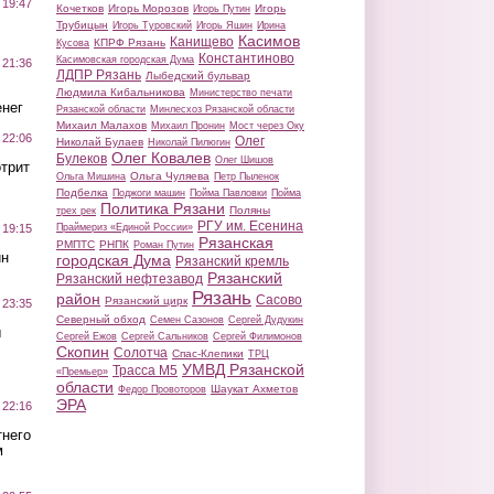
 19:47
Кочетков
Игорь Морозов
Игорь
Игорь Путин
Трубицын
Игорь Туровский
Игорь Яшин
Ирина
Касимов
Канищево
КПРФ Рязань
Кусова
Константиново
Касимовская городская Дума
 21:36
ЛДПР Рязань
Лыбедский бульвар
Людмила Кибальникова
Министерство печати
нег
Рязанской области
Минлесхоз Рязанской области
Михаил Малахов
Михаил Пронин
Мост через Оку
 22:06
Олег
Николай Булаев
Николай Пилюгин
Олег Ковалев
Булеков
Олег Шишов
трит
Ольга Чуляева
Ольга Мишина
Петр Пыленок
Подбелка
Поджоги машин
Пойма Павловки
Пойма
Политика Рязани
Поляны
трех рек
РГУ им. Есенина
Праймериз «Единой России»
 19:15
Рязанская
РМПТС
РНПК
Роман Путин
ин
городская Дума
Рязанский кремль
Рязанский
Рязанский нефтезавод
Рязань
район
Сасово
Рязанский цирк
 23:35
Северный обход
Семен Сазонов
Сергей Дудукин
ы
Сергей Ежов
Сергей Сальников
Сергей Филимонов
Скопин
Солотча
Спас-Клепики
ТРЦ
УМВД Рязанской
Трасса М5
«Премьер»
области
Шаукат Ахметов
Федор Провоторов
ЭРА
 22:16
тнего
м