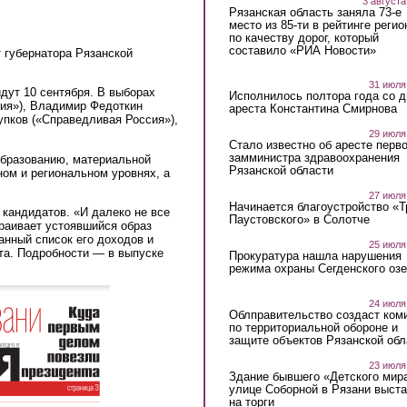
3 августа
Рязанская область заняла 73-е
место из 85-ти в рейтинге регио
по качеству дорог, который
составило «РИА Новости»
т губернатора Рязанской
31 июля
дут 10 сентября. В выборах
Исполнилось полтора года со д
ия»), Владимир Федоткин
ареста Константина Смирнова
упков («Справедливая Россия»),
29 июля
Стало известно об аресте перво
замминистра здравоохранения
образованию, материальной
Рязанской области
ом и региональном уровнях, а
27 июля
Начинается благоустройство «
 кандидатов. «И далеко не все
Паустовского» в Солотче
раивает устоявшийся образ
анный список его доходов и
25 июля
та. Подробности — в выпуске
Прокуратура нашла нарушения
режима охраны Сегденского озе
24 июля
Облправительство создаст ком
по территориальной обороне и
защите объектов Рязанской обл
23 июля
Здание бывшего «Детского мир
улице Соборной в Рязани выст
на торги