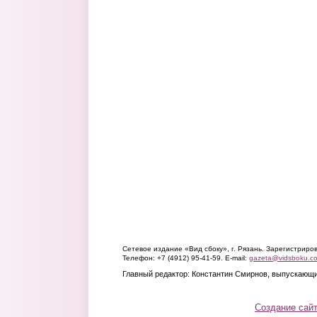
Сетевое издание «Вид сбоку», г. Рязань. Зарегистрир
Телефон: +7 (4912) 95-41-59. E-mail:
gazeta@vidsboku.c
Главный редактор: Константин Смирнов, выпускающи
Создание сай