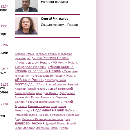
Не понят народом
 22:34
мове
Сергей Чиграков
Создал интригу в Рязани
 19:25
вода
 21:07
осили
«Атрон» Рязань
«Глобус» Рязань
«Городские
«Единая Россия» Рязань
проекты»
«Лучшие друзья» Рязань
«М5 Молл» Рязань
«Новая газета»
«Мещерская сторона»
 23:13
Рязань
«Сбербанк» Рязань
«Северная
нс»
компания»
«Справедливая Россия» Рязань
«Яблоко» Рязань
Александр Чайка
Александр Шерин
 21:32
Андрей
Алексей Фролов
что
Кашаев
Андрей Петруцкий
Андрей Красов
более
Аркадий Фомин
Антон Воробьев
Арт-Лужайка
Арт-лужайка Рязань
Беженцы из Украины
Валерий Рюмин
Виталий
Виктор Малюгин
 21:04
Артемов
Виталий Ларин
Владимир
Водоканал Рязани
Мимоглядов
Выборы в
Рязанской области
Выборы в Рязанскую городскую
тся
Думу
Выборы в Рязанскую областную Думу
Дашково-Песочня
Дмитрий Гудков
Евгений
Заборье
Игорь
Зызин
Застройка Рязани