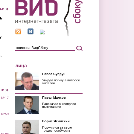
тьи
ть
у
.
лица
Павел Супрун
Увидел логику в вопросе
жителей
сти
Павел Малков
 18:17
Рассказал о «вопросе
выживания»
 18:59
Борис Ясинский
Поручился за свою
трудоспособность