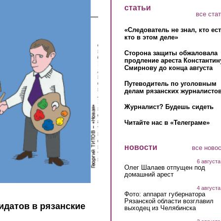
статьи
все ста
«Следователь не знал, кто ес
кто в этом деле»
Сторона защиты обжаловала
продление ареста Константин
Смирнову до конца августа
Путеводитель по уголовным
делам рязанских журналистов
Журналист? Будешь сидеть
Читайте нас в «Телеграме»
новости
все ново
6 августа
Олег Шалаев отпущен под
домашний арест
4 августа
Фото: аппарат губернатора
Рязанской области возглавил
идатов в рязанские
выходец из Челябинска