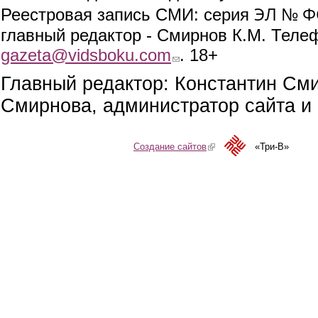
ЭЛ № ФС
Реестровая запись СМИ: серия
главный редактор - Смирнов К.М. Телефо
gazeta@vidsboku.com
(link sends e-mail)
. 18+
Главный редактор: Константин См
Смирнова, администратор сайта и 
Создание сайтов
(link is external)
«Три-В»