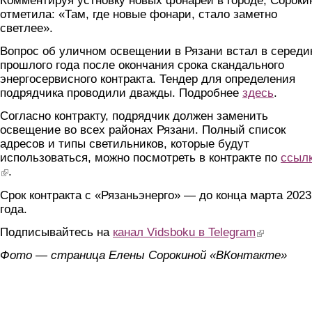
Комментируя устновку новых фонарей в городе, Сороки
отметила: «Там, где новые фонари, стало заметно
светлее».
Вопрос об уличном освещении в Рязани встал в середи
прошлого года после окончания срока скандального
энергосервисного контракта. Тендер для определения
подрядчика проводили дважды. Подробнее
здесь
.
Согласно контракту, подрядчик должен заменить
освещение во всех районах Рязани. Полный список
адресов и типы светильников, которые будут
использоваться, можно посмотреть в контракте по
ссыл
(link is external)
.
Срок контракта с «Рязаньэнерго» — до конца марта 2023
года.
Подписывайтесь на
канал Vidsboku в Telegram
(link is extern
Фото — страница Елены Сорокиной «ВКонтакте»