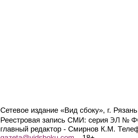
Сетевое издание «Вид сбоку», г. Рязан
ЭЛ № ФС
Реестровая запись СМИ: серия
главный редактор - Смирнов К.М. Телефо
gazeta@vidsboku.com
(link sends e-mail)
. 18+