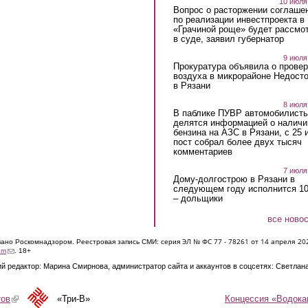
10 июля
Вопрос о расторжении соглаше
по реализации инвестпроекта в
«Грачиной роще» будет рассмо
в суде, заявил губернатор
9 июля
Прокуратура объявила о провер
воздуха в микрорайоне Недост
в Рязани
8 июля
В паблике ПУВР автомобилист
делятся информацией о наличи
бензина на АЗС в Рязани, с 25 
пост собрал более двух тысяч
комментариев
7 июля
Дому-долгострою в Рязани в
следующем году исполнится 10
– дольщики
все ново
ЭЛ № ФС 77 - 7826
1 от 14 апреля 20
овано Роскомнадзором. Реестровая запись СМИ: серия
(link sends e-mail)
om
. 18+
й редактор: Марина Смирнова, администратор сайта и аккаунтов в соцсетях: Светлан
Концессия «Водока
тов
(link is external)
«Три-В»