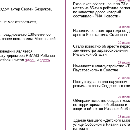
3 августа
Рязанская область заняла 73-е
место из 85-ти в рейтинге регио
ядом актер Сергей Безруков,
по качеству дорог, который
составило «РИА Новости»
 не мог отказаться», –
31 июля
Исполнилось полтора года со д
 празднованию 130-летия со
ареста Константина Смирнова
в ранее возглавлял Московский
29 июля
Стало известно об аресте перво
замминистра здравоохранения
поведник является
Рязанской области
сту директора РИАМЗ Робинов
idsboku писал
здесь
и
здесь
.
27 июля
Начинается благоустройство «
Паустовского» в Солотче
25 июля
Прокуратура нашла нарушения
режима охраны Сегденского озе
24 июля
Облправительство создаст ком
по территориальной обороне и
защите объектов Рязанской обл
23 июля
Здание бывшего «Детского мир
улице Соборной в Рязани выст
на торги