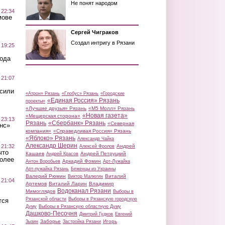
Не понят народом
 22:34
мове
Сергей Чиграков
Создал интригу в Рязани
 19:25
вода
 21:07
осили
«Атрон» Рязань
«Глобус» Рязань
«Городские
«Единая Россия» Рязань
проекты»
«Лучшие друзья» Рязань
«М5 Молл» Рязань
«Новая газета»
«Мещерская сторона»
 23:13
Рязань
«Сбербанк» Рязань
«Северная
нс»
компания»
«Справедливая Россия» Рязань
«Яблоко» Рязань
Александр Чайка
Александр Шерин
 21:32
Андрей
Алексей Фролов
что
Кашаев
Андрей Петруцкий
Андрей Красов
более
Аркадий Фомин
Антон Воробьев
Арт-Лужайка
Арт-лужайка Рязань
Беженцы из Украины
Валерий Рюмин
Виталий
Виктор Малюгин
 21:04
Артемов
Виталий Ларин
Владимир
Водоканал Рязани
Мимоглядов
Выборы в
Рязанской области
Выборы в Рязанскую городскую
тся
Думу
Выборы в Рязанскую областную Думу
Дашково-Песочня
Дмитрий Гудков
Евгений
Заборье
Игорь
Зызин
Застройка Рязани