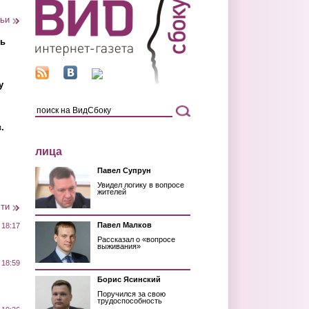
тьи
ть
у
.
лица
Павел Супрун
Увидел логику в вопросе
жителей
сти
Павел Малков
 18:17
Рассказал о «вопросе
выживания»
 18:59
Борис Ясинский
Поручился за свою
трудоспособность