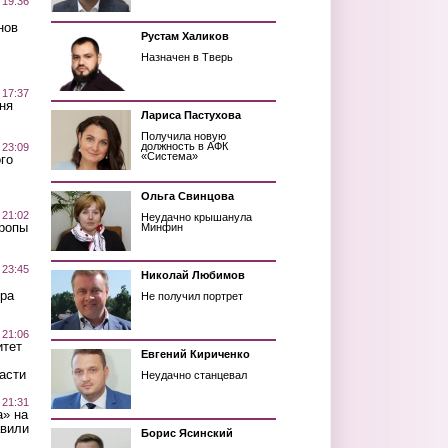
 19:36
нов
Рустам Халиков
Назначен в Тверь
 17:37
ня
Лариса Пастухова
Получила новую
должность в АФК
 23:09
«Система»
го
Ольга Свинцова
 21:02
Неудачно крышанула
Тропы
Минфин
 23:45
Николай Любимов
ра
Не получил портрет
 21:06
итет
Евгений Кириченко
асти
Неудачно станцевал
 21:31
а» на
авили
Борис Ясинский