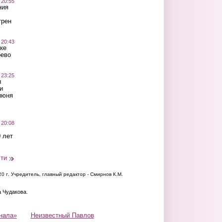
 20:55
ния
трен
 20:43
ке
оево
 23:25
ы
и
июня
 20:08
 лет
сти
20 г.
Учредитель, главный редактор - Смирнов К.М.
а Чудакова.
нала»
Неизвестный Павлов