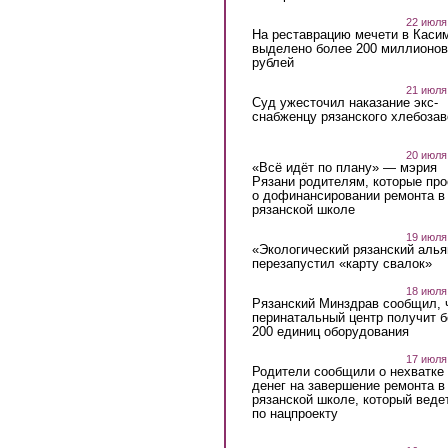
22 июля
На реставрацию мечети в Каси
выделено более 200 миллионов
рублей
21 июля
Суд ужесточил наказание экс-
снабженцу рязанского хлебоза
20 июля
«Всё идёт по плану» — мэрия
Рязани родителям, которые пр
о дофинансировании ремонта в
рязанской школе
19 июля
«Экологический рязанский алья
перезапустил «карту свалок»
18 июля
Рязанский Минздрав сообщил, 
перинатальный центр получит 
200 единиц оборудования
17 июля
Родители сообщили о нехватке
денег на завершение ремонта в
рязанской школе, который веде
по нацпроекту