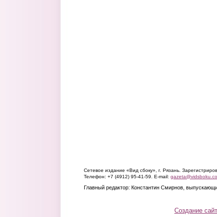
Сетевое издание «Вид сбоку», г. Рязань. Зарегистрир
Телефон: +7 (4912) 95-41-59. E-mail:
gazeta@vidsboku.c
Главный редактор: Константин Смирнов, выпускающи
Создание сай