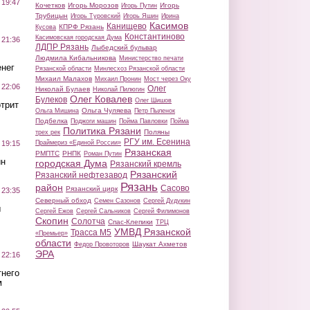
 19:47
Кочетков
Игорь Морозов
Игорь
Игорь Путин
Трубицын
Игорь Туровский
Игорь Яшин
Ирина
Касимов
Канищево
КПРФ Рязань
Кусова
Константиново
Касимовская городская Дума
 21:36
ЛДПР Рязань
Лыбедский бульвар
Людмила Кибальникова
Министерство печати
нег
Рязанской области
Минлесхоз Рязанской области
Михаил Малахов
Михаил Пронин
Мост через Оку
 22:06
Олег
Николай Булаев
Николай Пилюгин
Олег Ковалев
Булеков
Олег Шишов
трит
Ольга Чуляева
Ольга Мишина
Петр Пыленок
Подбелка
Поджоги машин
Пойма Павловки
Пойма
Политика Рязани
Поляны
трех рек
РГУ им. Есенина
Праймериз «Единой России»
 19:15
Рязанская
РМПТС
РНПК
Роман Путин
ин
городская Дума
Рязанский кремль
Рязанский
Рязанский нефтезавод
Рязань
район
Сасово
Рязанский цирк
 23:35
Северный обход
Семен Сазонов
Сергей Дудукин
ы
Сергей Ежов
Сергей Сальников
Сергей Филимонов
Скопин
Солотча
Спас-Клепики
ТРЦ
УМВД Рязанской
Трасса М5
«Премьер»
области
Шаукат Ахметов
Федор Провоторов
ЭРА
 22:16
тнего
м