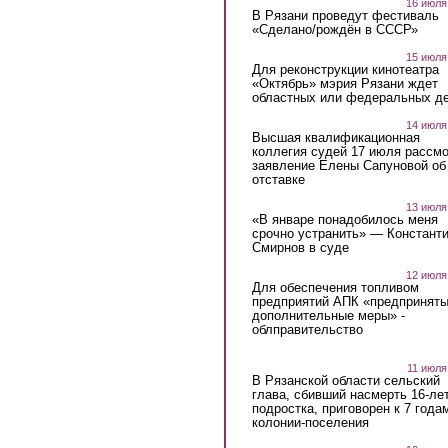
16 июля
В Рязани проведут фестиваль
«Сделано/рождён в СССР»
15 июля
Для реконструкции кинотеатра
«Октябрь» мэрия Рязани ждет
областных или федеральных де
14 июля
Высшая квалификационная
коллегия судей 17 июля рассмо
заявление Елены Сапуновой об
отставке
13 июля
«В январе понадобилось меня
срочно устранить» — Констант
Смирнов в суде
12 июля
Для обеспечения топливом
предприятий АПК «предпринят
дополнительные меры» -
облправительство
11 июля
В Рязанской области сельский
глава, сбивший насмерть 16-ле
подростка, приговорен к 7 года
колонии-поселения