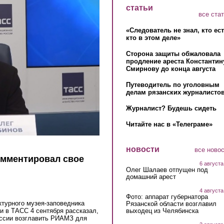
статьи
все ста
«Следователь не знал, кто ес
кто в этом деле»
Сторона защиты обжаловала
продление ареста Константин
Смирнову до конца августа
Путеводитель по уголовным
делам рязанских журналистов
Журналист? Будешь сидеть
Читайте нас в «Телеграме»
новости
все ново
мментировал свое
6 августа
Олег Шалаев отпущен под
домашний арест
4 августа
Фото: аппарат губернатора
ктурного музея-заповедника
Рязанской области возглавил
выходец из Челябинска
и в ТАСС 4 сентября рассказал,
оссии возглавить РИАМЗ для