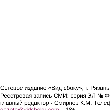
Сетевое издание «Вид сбоку», г. Рязан
ЭЛ № ФС
Реестровая запись СМИ: серия
главный редактор - Смирнов К.М. Телефо
gazeta@vidsboku.com
(link sends e-mail)
. 18+