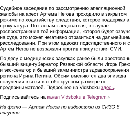
Судебное заседание по рассмотрению апелляционной
жалобы на арест Артема Негова проходило в закрытом
режиме по ходатайству следствия, которое поддержала
прокуратура. По словам следователя, в случае
распространения той информации, которая будет озвуч
на суде, это может негативно отразиться на дальнейше
расследовании. При этом адвокат подследственного и 
Артём Негов не возражали против присутствия СМИ.
По делу о медицинских закупках ранее были арестован
бывший вице-губернатор Рязанской области Игорь Грек
и экс-сенатор и бывший замминистра здравоохранения
региона Ирина Петина. Обоим вменяются два эпизода
получения взятки в особо крупном размере от
предпринимателей. Подробнее на Vidsboku
здесь
.
Подписывайтесь на
канал Vidsboku в Telegram
(link is extern
На фото — Артем Негов по видеосвязи из СИЗО 8
августа