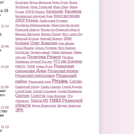
от
Кочетков
Игорь Морозов
Игорь
Игорь Путин
Трубицын
Игорь Туровский
Игорь Яшин
Ирина
а 19
Касимов
Канищево
КПРФ Рязань
Кусова
н
Константиново
Касимовская городская Дума
ЛДПР Рязань
Лыбедский бульвар
Людмила Кибальникова
Министерство печати
 11:14
Рязанской области
Минлесхоз Рязанской области
д
Михаил Малахов
Михаил Пронин
Мост через Оку
Олег
Николай Булаев
Николай Пилюгин
Олег Ковалев
Булеков
Олег Шишов
 10:48
Ольга Чуляева
Ольга Мишина
Петр Пыленок
х
Подбелка
Поджоги машин
Пойма Павловки
Пойма
Политика Рязани
Поляны
трех рек
РГУ им. Есенина
Праймериз «Единой России»
Рязанская
РМПТС
РНПК
Роман Путин
 13:20
городская Дума
Рязанский кремль
Рязанский
Рязанский нефтезавод
Рязань
район
Сасово
Рязанский цирк
Северный обход
Семен Сазонов
Сергей Дудукин
 22:06
вил
Сергей Ежов
Сергей Сальников
Сергей Филимонов
ого
Скопин
Солотча
Спас-Клепики
ТРЦ
УМВД Рязанской
Трасса М5
«Премьер»
области
Шаукат Ахметов
Федор Провоторов
 12:58
ЭРА
ство
ег
 11:23
от