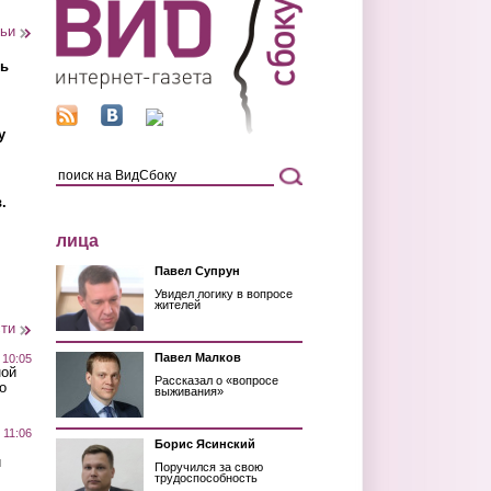
тьи
ть
у
.
лица
Павел Супрун
Увидел логику в вопросе
жителей
сти
Павел Малков
 10:05
ной
Рассказал о «вопросе
о
выживания»
 11:06
Борис Ясинский
й
Поручился за свою
трудоспособность