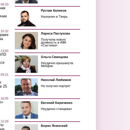
 09:33
ник
Рустам Халиков
ичии
Назначен в Тверь
 10:32
Лариса Пастухова
краже
на
Получила новую
должность в АФК
«Система»
 13:50
OVID
Ольга Свинцова
тся
Неудачно крышанула
Минфин
 09:21
Николай Любимов
я
е 25
Не получил портрет
 16:05
е»
Евгений Кириченко
Неудачно станцевал
 12:29
по
Борис Ясинский
ина