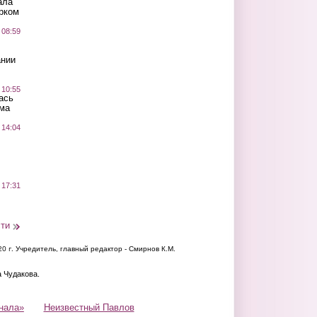
ала
рком
 08:59
ании
 10:55
ась
ма
 14:04
 17:31
сти
20 г.
Учредитель, главный редактор - Смирнов К.М.
а Чудакова.
нала»
Неизвестный Павлов