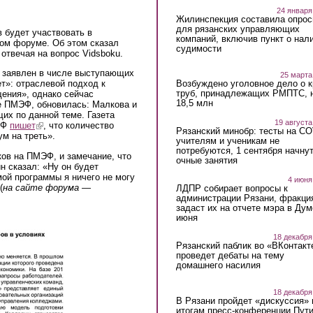
24 января
Жилинспекция составила опрос
для рязанских управляющих
 будет участвовать в
компаний, включив пункт о нал
ом форуме. Об этом сказал
судимости
отвечая на вопрос Vidsboku.
л заявлен в числе выступающих
25 марта
Возбуждено уголовное дело о 
»: отраслевой подход к
труб, принадлежащих РМПТС, 
ения», однако сейчас
18,5 млн
е ПМЭФ, обновилась: Малкова и
их по данной теме. Газета
19 августа
МЭФ
пишет
(link is external)
, что количество
Рязанский минобр: тесты на C
м на треть».
учителям и ученикам не
потребуются, 1 сентября начну
ков на ПМЭФ, и замечание, что
очные занятия
 сказал: «Ну он будет
ой программы я ничего не могу
4 июня
(
на сайте форума —
ЛДПР собирает вопросы к
администрации Рязани, фракци
задаст их на отчете мэра в Дум
июня
18 декабря
Рязанский паблик во «ВКонтакт
проведет дебаты на тему
домашнего насилия
18 декабря
В Рязани пройдет «дискуссия» 
итогам пресс-конференции Пут