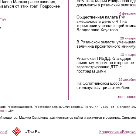
«Яблока» Мария Епифанова сд
 Павел Малков ранее заявлял,
документы в рязанский облизби
ываться от этих трат. Подробнее
4 февраля
Общественная палата РФ
am
(link is external)
вмешалась в дело о ЧП на
территории управляющей комп
е
Владислава Хаустова
29 января
В Рязанской области уменьшил
величина прожиточного миниму
13 января
Рязанская ГИБДД: благодаря
принятым мерам во вторник не
зарегистрировано ДТП с
пострадавшими
19 декабря
На Солотчинском шоссе
столкнулись три автомобиля
все ново
ЭЛ № ФС 77 - 7826
1 от 14 апреля 20
овано Роскомнадзором. Реестровая запись СМИ: серия
(link sends e-mail)
om
. 18+
й редактор: Марина Смирнова, администратор сайта и аккаунтов в соцсетях: Светлан
Концессия «Водока
тов
(link is external)
«Три-В»