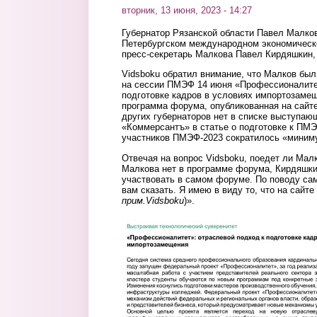
вторник, 13 июня, 2023 - 14:27
Губернатор Рязанской области Павел Малков
Петербургском международном экономическ
пресс-секретарь Малкова Павел Кирдяшкин, 
Vidsboku обратил внимание, что Малков бы
на сессии ПМЭФ 14 июня «Профессионалитет
подготовке кадров в условиях импортозамещ
программа форума, опубликованная на сайт
других губернаторов нет в списке выступающ
«Коммерсантъ» в статье о подготовке к П
участников ПМЭФ-2023 сократилось «миниму
Отвечая на вопрос Vidsboku, поедет ли Мал
Малкова нет в программе форума, Кирдяшкин
участвовать в самом форуме. По поводу сам
вам сказать. Я имею в виду то, что на сайте 
прим.Vidsboku
)».
pmef.jpg