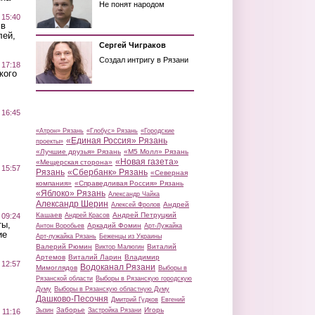
Не понят народом
 15:40
 в
лей,
Сергей Чиграков
Создал интригу в Рязани
 17:18
кого
 16:45
«Атрон» Рязань
«Глобус» Рязань
«Городские
«Единая Россия» Рязань
проекты»
«Лучшие друзья» Рязань
«М5 Молл» Рязань
«Новая газета»
«Мещерская сторона»
 15:57
Рязань
«Сбербанк» Рязань
«Северная
компания»
«Справедливая Россия» Рязань
«Яблоко» Рязань
Александр Чайка
Александр Шерин
Андрей
Алексей Фролов
Кашаев
Андрей Петруцкий
 09:24
Андрей Красов
ты,
Аркадий Фомин
Антон Воробьев
Арт-Лужайка
ие
Арт-лужайка Рязань
Беженцы из Украины
Валерий Рюмин
Виталий
Виктор Малюгин
Артемов
Виталий Ларин
Владимир
 12:57
Водоканал Рязани
Мимоглядов
Выборы в
Рязанской области
Выборы в Рязанскую городскую
Думу
Выборы в Рязанскую областную Думу
Дашково-Песочня
Дмитрий Гудков
Евгений
Заборье
Игорь
Зызин
Застройка Рязани
 11:16