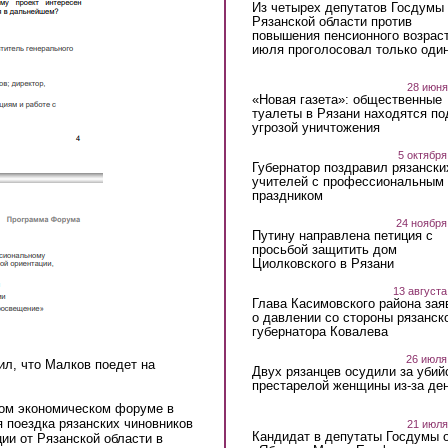
Из четырех депутатов Госдумы 
Рязанской области против
повышения пенсионного возраст
июля проголосовал только оди
28 июня
«Новая газета»: общественные
туалеты в Рязани находятся по
угрозой уничтожения
5 октября
Губернатор поздравил рязански
учителей с профессиональным
праздником
24 ноября
Путину направлена петиция с
просьбой защитить дом
Циолковского в Рязани
13 августа
Глава Касимовского района зая
о давлении со стороны рязанск
губернатора Ковалева
26 июля
л, что Малков поедет на
Двух рязанцев осудили за убий
престарелой женщины из-за ден
ком экономическом форуме в
 поездка рязанских чиновников
21 июля
Кандидат в депутаты Госдумы 
ии от Рязанской области в