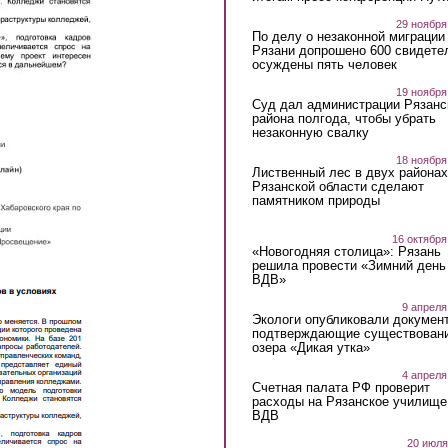
29 ноября
По делу о незаконной миграции
Рязани допрошено 600 свидете
осуждены пять человек
19 ноября
Суд дал администрации Рязанс
района полгода, чтобы убрать
незаконную свалку
18 ноября
Лиственный лес в двух районах
Рязанской области сделают
памятником природы
16 октября
«Новогодняя столица»: Рязань
решила провести «Зимний день
ВДВ»
9 апреля
Экологи опубликовали докумен
подтверждающие существован
озера «Дикая утка»
4 апреля
Счетная палата РФ проверит
расходы на Рязанское училище
ВДВ
20 июля