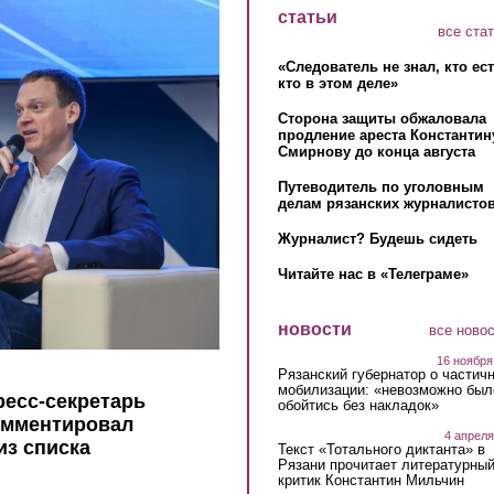
статьи
все ста
«Следователь не знал, кто ес
кто в этом деле»
Сторона защиты обжаловала
продление ареста Константин
Смирнову до конца августа
Путеводитель по уголовным
делам рязанских журналистов
Журналист? Будешь сидеть
Читайте нас в «Телеграме»
новости
все ново
16 ноября
Рязанский губернатор о частич
мобилизации: «невозможно был
ресс-секретарь
обойтись без накладок»
омментировал
4 апреля
из списка
Текст «Тотального диктанта» в
Рязани прочитает литературны
критик Константин Мильчин