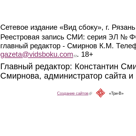
Сетевое издание «Вид сбоку», г. Рязан
ЭЛ № ФС
Реестровая запись СМИ: серия
главный редактор - Смирнов К.М. Телефо
gazeta@vidsboku.com
(link sends e-mail)
. 18+
Главный редактор: Константин См
Смирнова, администратор сайта и 
Создание сайтов
(link is external)
«Три-В»