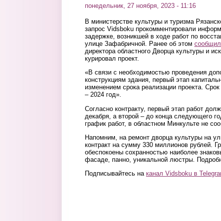
понедельник, 27 ноября, 2023 - 11:16
В министерстве культуры и туризма Рязанск
запрос Vidsboku прокомментировали инфор
задержке, возникшей в ходе работ по восст
улице Зафабричной. Ранее об этом
сообщил
директора областного Дворца культуры и ис
курировал проект.
«В связи с необходимостью проведения доп
конструкциям здания, первый этап капиталь
изменением срока реализации проекта. Срок
– 2024 год».
Согласно контракту, первый этап работ дол
декабря, а второй – до конца следующего го
график работ, в областном Минкульте не со
Напомним, на ремонт дворца культуры на у
контракт на сумму 330 миллионов рублей. Г
обеспокоены сохранностью наиболее знаков
фасаде, панно, уникальной люстры. Подроб
Подписывайтесь на
канал Vidsboku в Telegr