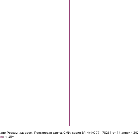
ЭЛ № ФС 77 - 7826
1 от 14 апреля 20
овано Роскомнадзором. Реестровая запись СМИ: серия
(link sends e-mail)
om
. 18+