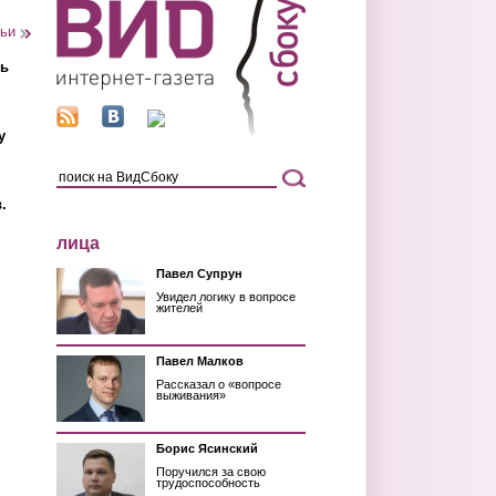
тьи
ть
у
.
лица
Павел Супрун
Увидел логику в вопросе
жителей
Павел Малков
Рассказал о «вопросе
выживания»
Борис Ясинский
Поручился за свою
трудоспособность