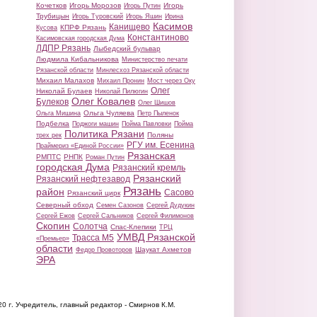
Кочетков
Игорь Морозов
Игорь
Игорь Путин
Трубицын
Игорь Туровский
Игорь Яшин
Ирина
Касимов
Канищево
КПРФ Рязань
Кусова
Константиново
Касимовская городская Дума
ЛДПР Рязань
Лыбедский бульвар
Людмила Кибальникова
Министерство печати
Рязанской области
Минлесхоз Рязанской области
Михаил Малахов
Михаил Пронин
Мост через Оку
Олег
Николай Булаев
Николай Пилюгин
Олег Ковалев
Булеков
Олег Шишов
Ольга Чуляева
Ольга Мишина
Петр Пыленок
Подбелка
Поджоги машин
Пойма Павловки
Пойма
Политика Рязани
Поляны
трех рек
РГУ им. Есенина
Праймериз «Единой России»
Рязанская
РМПТС
РНПК
Роман Путин
городская Дума
Рязанский кремль
Рязанский
Рязанский нефтезавод
Рязань
район
Сасово
Рязанский цирк
Северный обход
Семен Сазонов
Сергей Дудукин
Сергей Ежов
Сергей Сальников
Сергей Филимонов
Скопин
Солотча
Спас-Клепики
ТРЦ
УМВД Рязанской
Трасса М5
«Премьер»
области
Шаукат Ахметов
Федор Провоторов
ЭРА
20 г.
Учредитель, главный редактор - Смирнов К.М.