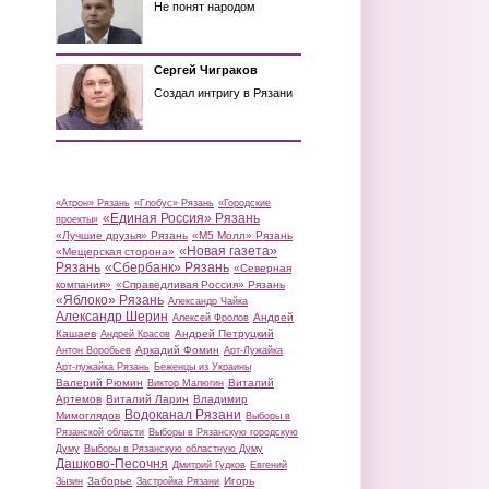
Не понят народом
Сергей Чиграков
Создал интригу в Рязани
«Атрон» Рязань
«Глобус» Рязань
«Городские
«Единая Россия» Рязань
проекты»
«Лучшие друзья» Рязань
«М5 Молл» Рязань
«Новая газета»
«Мещерская сторона»
Рязань
«Сбербанк» Рязань
«Северная
компания»
«Справедливая Россия» Рязань
«Яблоко» Рязань
Александр Чайка
Александр Шерин
Андрей
Алексей Фролов
Кашаев
Андрей Петруцкий
Андрей Красов
Аркадий Фомин
Антон Воробьев
Арт-Лужайка
Арт-лужайка Рязань
Беженцы из Украины
Валерий Рюмин
Виталий
Виктор Малюгин
Артемов
Виталий Ларин
Владимир
Водоканал Рязани
Мимоглядов
Выборы в
Рязанской области
Выборы в Рязанскую городскую
Думу
Выборы в Рязанскую областную Думу
Дашково-Песочня
Дмитрий Гудков
Евгений
Заборье
Игорь
Зызин
Застройка Рязани