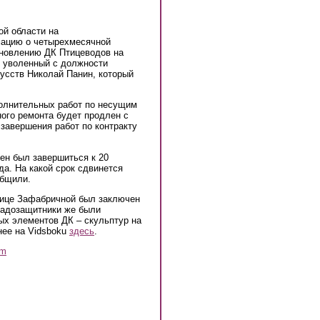
ой области на
мацию о четырехмесячной
ановлению ДК Птицеводов на
уволенный с должности
кусств Николай Панин, который
олнительных работ по несущим
ного ремонта будет продлен с
 завершения работ по контракту
жен был завершиться к 20
да. На какой срок сдвинется
общили.
лице Зафабричной
был заключен
радозащитники же были
ых элементов ДК – скульптур на
нее на Vidsboku
здесь
.
am