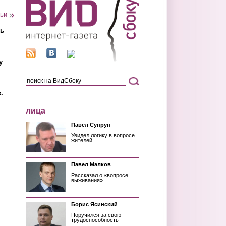
тьи
ть
у
.
лица
Павел Супрун
Увидел логику в вопросе
жителей
Павел Малков
Рассказал о «вопросе
выживания»
Борис Ясинский
Поручился за свою
трудоспособность