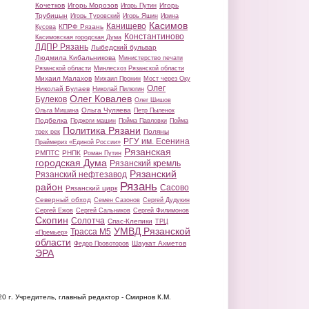
Кочетков
Игорь Морозов
Игорь
Игорь Путин
Трубицын
Игорь Туровский
Игорь Яшин
Ирина
Касимов
Канищево
КПРФ Рязань
Кусова
Константиново
Касимовская городская Дума
ЛДПР Рязань
Лыбедский бульвар
Людмила Кибальникова
Министерство печати
Рязанской области
Минлесхоз Рязанской области
Михаил Малахов
Михаил Пронин
Мост через Оку
Олег
Николай Булаев
Николай Пилюгин
Олег Ковалев
Булеков
Олег Шишов
Ольга Чуляева
Ольга Мишина
Петр Пыленок
Подбелка
Поджоги машин
Пойма Павловки
Пойма
Политика Рязани
Поляны
трех рек
РГУ им. Есенина
Праймериз «Единой России»
Рязанская
РМПТС
РНПК
Роман Путин
городская Дума
Рязанский кремль
Рязанский
Рязанский нефтезавод
Рязань
район
Сасово
Рязанский цирк
Северный обход
Семен Сазонов
Сергей Дудукин
Сергей Ежов
Сергей Сальников
Сергей Филимонов
Скопин
Солотча
Спас-Клепики
ТРЦ
УМВД Рязанской
Трасса М5
«Премьер»
области
Шаукат Ахметов
Федор Провоторов
ЭРА
20 г.
Учредитель, главный редактор - Смирнов К.М.