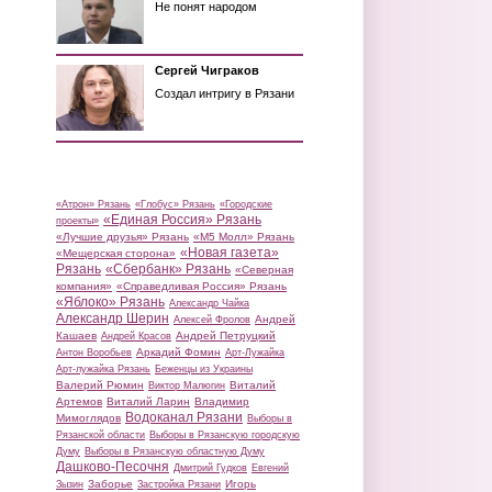
Не понят народом
Сергей Чиграков
Создал интригу в Рязани
«Атрон» Рязань
«Глобус» Рязань
«Городские
«Единая Россия» Рязань
проекты»
«Лучшие друзья» Рязань
«М5 Молл» Рязань
«Новая газета»
«Мещерская сторона»
Рязань
«Сбербанк» Рязань
«Северная
компания»
«Справедливая Россия» Рязань
«Яблоко» Рязань
Александр Чайка
Александр Шерин
Андрей
Алексей Фролов
Кашаев
Андрей Петруцкий
Андрей Красов
Аркадий Фомин
Антон Воробьев
Арт-Лужайка
Арт-лужайка Рязань
Беженцы из Украины
Валерий Рюмин
Виталий
Виктор Малюгин
Артемов
Виталий Ларин
Владимир
Водоканал Рязани
Мимоглядов
Выборы в
Рязанской области
Выборы в Рязанскую городскую
Думу
Выборы в Рязанскую областную Думу
Дашково-Песочня
Дмитрий Гудков
Евгений
Заборье
Игорь
Зызин
Застройка Рязани