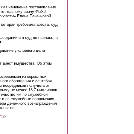
л без изменения постановление
сте главному врачу ФБУЗ
области» Елене Паненковой.
которая требовала ареста, суд
аседании и в суд не явилась, в
г.
дование уголовного дела
т арест имущества. Об этом
дозреваемая из корыстных
ного обогащения с сентября
ез посредников получила от
сумму не менее 15,7 миллионов
тельство им по служебной
х в ее служебные полномочия
ера денежного вознаграждения
льности.
am
(link is external)