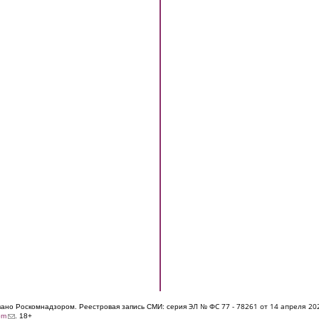
ЭЛ № ФС 77 - 7826
1 от 14 апреля 20
овано Роскомнадзором. Реестровая запись СМИ: серия
(link sends e-mail)
om
. 18+