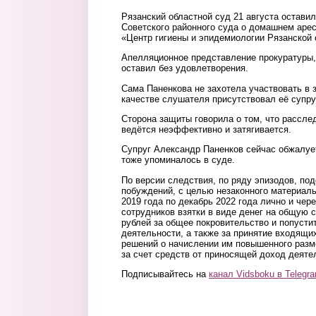
Рязанский областной суд 21 августа остави
Советского районного суда о домашнем аре
«Центр гигиены и эпидемиологии Рязанской 
Апелляционное представление прокуратуры, 
оставил без удовлетворения.
Сама Паненкова не захотела участвовать в з
качестве слушателя присутствовал её супру
Сторона защиты говорила о том, что рассле
ведётся неэффективно и затягивается.
Супруг Александр Паненков сейчас обжалуе
тоже упоминалось в суде.
По версии следствия, по ряду эпизодов, по
побуждений, с целью незаконного материаль
2019 года по декабрь 2022 года лично и чер
сотрудников взятки в виде денег на общую 
рублей за общее покровительство и попусти
деятельности, а также за принятие входящи
решений о начислении им повышенного разм
за счет средств от приносящей доход деяте
Подписывайтесь на
канал Vidsboku в Telegr