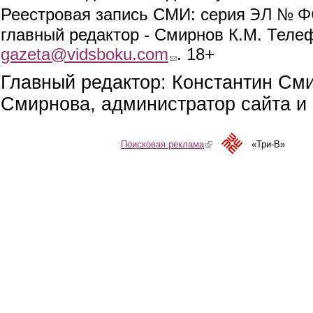
ЭЛ № ФС
Реестровая запись СМИ: серия
главный редактор - Смирнов К.М. Телефо
gazeta@vidsboku.com
(link sends e-mail)
. 18+
Главный редактор: Константин См
Смирнова, администратор сайта и 
Поисковая реклама
(link is external)
«Три-В»