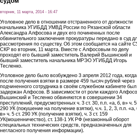
судом
вторник, 11 марта, 2014 - 16:47
Уголовное дело в отношении отстраненного от должности
начальника УГИБДД УМВД России по Рязанской области
Александра Алфосова и двух его починенных после
обвинительного заключения прокуратуры передано в суд д
рассмотрения по существу. Об этом сообщается на сайте С
СКР во вторник, 11 марта. Вместе с Алфосовым по делу
проходят его бывший заместитель Валерий Вышинский и
бывший заместитель начальника МРЭО УГИБДД Игорь
Тесленко.
Уголовное дело было возбуждено 3 апреля 2012 года, когда
после получения взятки в размере 459 тысяч рублей через
подчиненного сотрудника в своём служебном кабинете был
задержан Алфосов. В зависимости от роли каждого Алфосо
Вышинский и Тесленко обвиняются в совершении 34
преступлений, предусмотренных ч. 3 ст. 30, п.п. «а, б, в» ч. 5 
290 УК (покушение на получение взятки), ч.ч. 1, 2, 3, п.п. «а, 
в» ч. 5 ст. 290 УК (получение взятки), ч. 3 ст. 159
УК(мошенничество), ст. 138-1 УК РФ (незаконный оборот
специальных технических средств, предназначенных для
негласного получения информации).