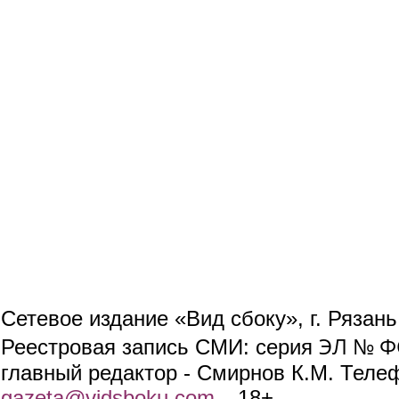
Сетевое издание «Вид сбоку», г. Рязан
ЭЛ № ФС
Реестровая запись СМИ: серия
главный редактор - Смирнов К.М. Телефо
gazeta@vidsboku.com
(link sends e-mail)
. 18+