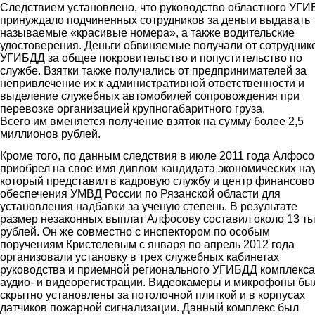
Следствием установлено, что руководство областного УГ
принуждало подчиненных сотрудников за деньги выдавать 
называемые «красивые номера», а также водительские
удостоверения. Деньги обвиняемые получали от сотрудник
УГИБДД за общее покровительство и попустительство по
службе. Взятки также получались от предпринимателей за
непривлечение их к административной ответственности и
выделение служебных автомобилей сопровождения при
перевозке организацией крупногабаритного груза.
Всего им вменяется получение взяток на сумму более 2,5
миллионов рублей.
Кроме того, по данным следствия в июле 2011 года Алфосо
приобрел на свое имя диплом кандидата экономических нау
который представил в кадровую службу и центр финансово
обеспечения УМВД России по Рязанской области для
установления надбавки за ученую степень. В результате
размер незаконных выплат Алфосову составил около 13 т
рублей. Он же совместно с инспектором по особым
поручениям Кристелевым с января по апрель 2012 года
организовали установку в трех служебных кабинетах
руководства и приемной регионального УГИБДД комплекса
аудио- и видеорегистрации. Видеокамеры и микрофоны бы
скрытно установлены за потолочной плиткой и в корпусах
датчиков пожарной сигнализации. Данный комплекс был