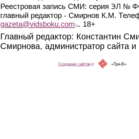
ЭЛ № ФС
Реестровая запись СМИ: серия
главный редактор - Смирнов К.М. Телефо
gazeta@vidsboku.com
(link sends e-mail)
. 18+
Главный редактор: Константин См
Смирнова, администратор сайта и 
Создание сайтов
(link is external)
«Три-В»