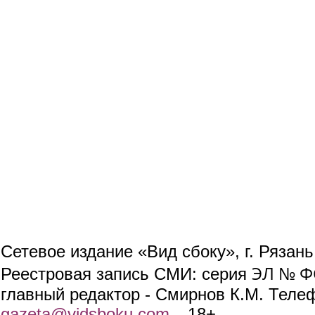
Сетевое издание «Вид сбоку», г. Рязан
ЭЛ № ФС
Реестровая запись СМИ: серия
главный редактор - Смирнов К.М. Телефо
gazeta@vidsboku.com
(link sends e-mail)
. 18+