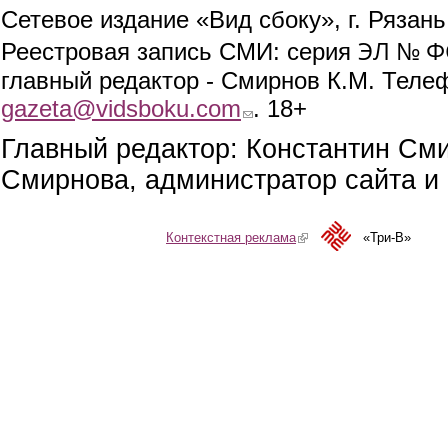
Сетевое издание «Вид сбоку», г. Рязан
ЭЛ № ФС
Реестровая запись СМИ: серия
главный редактор - Смирнов К.М. Телефо
gazeta@vidsboku.com
(link sends e-mail)
. 18+
Главный редактор: Константин См
Смирнова, администратор сайта и 
Контекстная реклама
(link is external)
«Три-В»