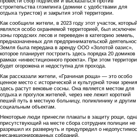
провести сбор подписей и высказаться против
строительства глэмпинга (домики с удобствами для
отдыха туристов) и закрытия этой территории.
Как сообщили жители, в 2023 году этот участок, которы
являлся особо охраняемой территорией, был исключен
зоны городских лесов и переведен в категорию земель,
предназначенных для предпринимательской деятельнос
Земля была передана в аренду ООО «Золотой оазис»,
которое планирует построить здесь порядка 20 домиков 
рамках «инвестиционного проекта». При этом территор
будет огорожена и недоступна для прохода.
Как рассказали жители, «Грачиная роща» — это особо
ценное место с исторической и культурной точки зрения
здесь растут вековые сосны. Она является местом для
отдыха и прогулок жителей, через нее лежит короткий
пеший путь в местную больницу, поликлинику и другим
социальным объектам.
Некоторые люди принесли плакаты в защиту рощи, одн
присутствующий на месте сбора сотрудник полиции не
разрешил их развернуть и предупредил о недопустимо
несанкционированных собраний.