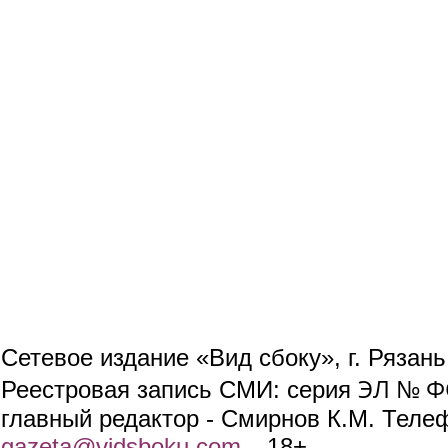
Сетевое издание «Вид сбоку», г. Рязан
ЭЛ № ФС
Реестровая запись СМИ: серия
главный редактор - Смирнов К.М. Телефо
gazeta@vidsboku.com
(link sends e-mail)
. 18+